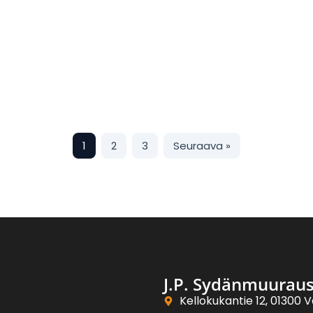
1
2
3
Seuraava »
J.P. Sydänmuurau
Kellokukantie 12, 01300 