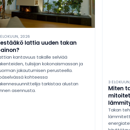
 ELOKUUN, 2026
estääkö lattia uuden takan
painon?
attian kantavuus takalle selviää
akenteiden, tulisijan kokonaismassan ja
uorman jakautumisen perusteella.
päselvässä kohteessa
3 ELOKUUN
akennesuunnittelija tarkistaa alustan
Miten t
nnen asennusta.
mitoite
lämmit
Takan teh
lämmitett
energiate
käyttötav