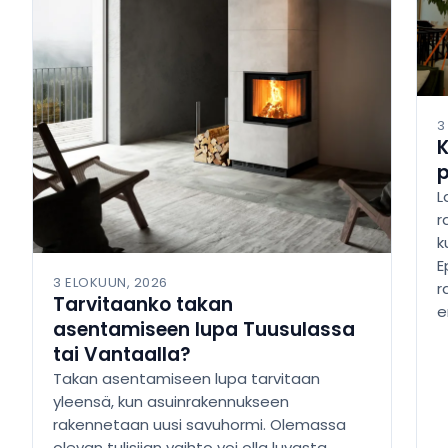
3
K
L
r
k
E
3 ELOKUUN, 2026
r
Tarvitaanko takan
e
asentamiseen lupa Tuusulassa
tai Vantaalla?
Takan asentamiseen lupa tarvitaan
yleensä, kun asuinrakennukseen
rakennetaan uusi savuhormi. Olemassa
olevan tulisijan vaihto voi olla luvasta