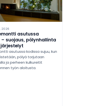
, 2026
emontti asutussa
 – suojaus, pölynhallinta
 järjestelyt
ntti asutussa kodissa sujuu, kun
istetään, pölyä torjutaan
lla ja perheen kulkureitit
ennen työn aloitusta.