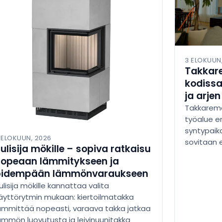
3 ELOKUUN
Takkar
kodissa
ja arjen
Takkaremo
työalue er
syntypaika
 ELOKUUN, 2026
sovitaan 
ulisija mökille – sopiva ratkaisu
opeaan lämmitykseen ja
pidempään lämmönvaraukseen
ulisija mökille kannattaa valita
äyttörytmin mukaan: kiertoilmatakka
ämmittää nopeasti, varaava takka jatkaa
ämmön luovutusta ja leivinuunitakka