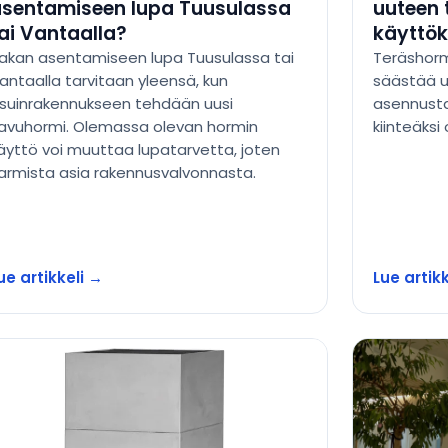
sentamiseen lupa Tuusulassa
uuteen 
ai Vantaalla?
käyttök
akan asentamiseen lupa Tuusulassa tai
Teräshorm
antaalla tarvitaan yleensä, kun
säästää u
suinrakennukseen tehdään uusi
asennusta
avuhormi. Olemassa olevan hormin
kiinteäksi
äyttö voi muuttaa lupatarvetta, joten
armista asia rakennusvalvonnasta.
ue artikkeli →
Lue artik