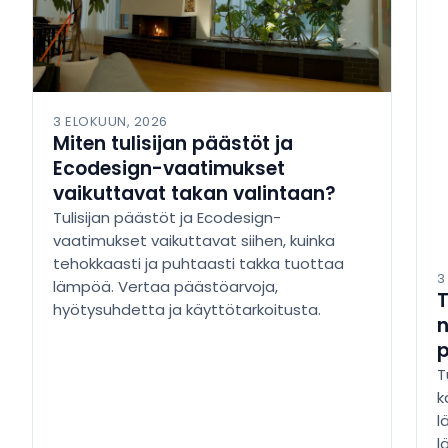
3 ELOKUUN, 2026
Miten tulisijan päästöt ja
Ecodesign-vaatimukset
vaikuttavat takan valintaan?
Tulisijan päästöt ja Ecodesign-
vaatimukset vaikuttavat siihen, kuinka
tehokkaasti ja puhtaasti takka tuottaa
3
lämpöä. Vertaa päästöarvoja,
T
hyötysuhdetta ja käyttötarkoitusta.
n
T
k
l
l