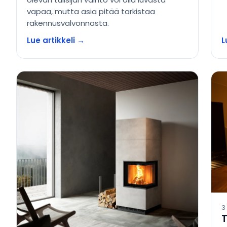
vapaa, mutta asia pitää tarkistaa
rakennusvalvonnasta.
Lue artikkeli →
L
3
T