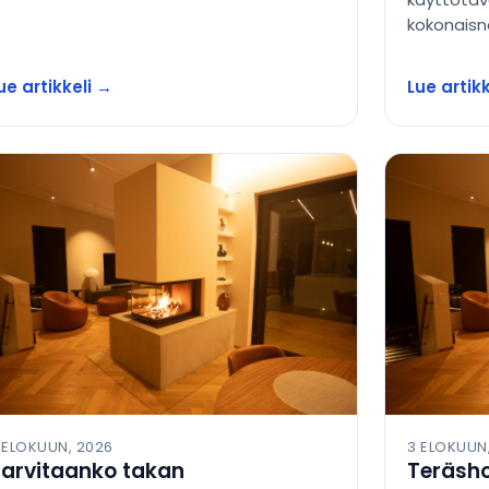
kokonaisne
ue artikkeli →
Lue artik
 ELOKUUN, 2026
3 ELOKUUN
arvitaanko takan
Teräsho