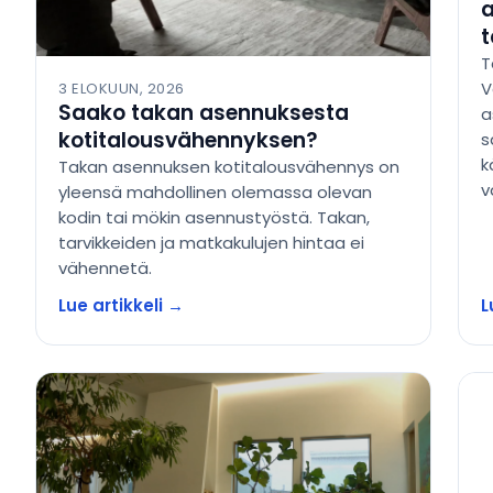
a
t
T
V
3 ELOKUUN, 2026
Saako takan asennuksesta
a
kotitalousvähennyksen?
s
k
Takan asennuksen kotitalousvähennys on
v
yleensä mahdollinen olemassa olevan
kodin tai mökin asennustyöstä. Takan,
tarvikkeiden ja matkakulujen hintaa ei
vähennetä.
Lue artikkeli →
L