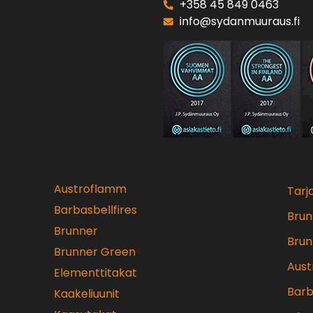
+358 45 849 0463
info@sydanmuuraus.fi
Austroflamm
Tarj
Barbasbellfires
Brun
Brunner
Brun
Brunner Green
Aus
Elementtitakat
Barb
Kaakeliuunit