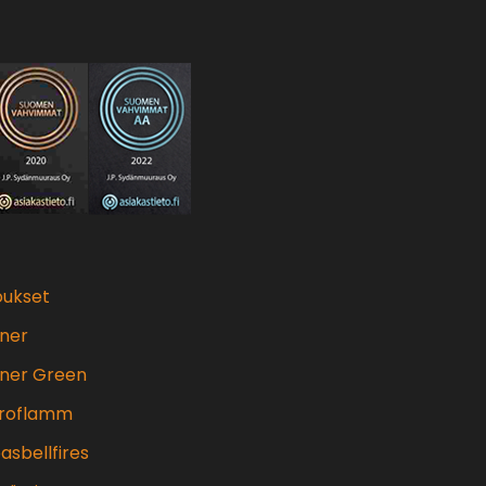
oukset
ner
ner Green
troflamm
asbellfires