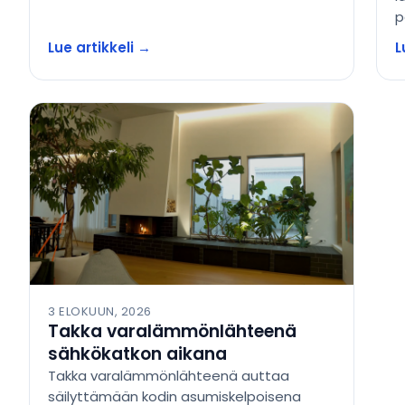
p
Lue artikkeli →
L
3 ELOKUUN, 2026
Takka varalämmönlähteenä
sähkökatkon aikana
Takka varalämmönlähteenä auttaa
säilyttämään kodin asumiskelpoisena