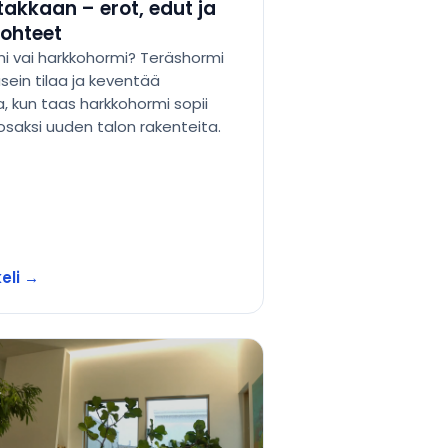
takkaan – erot, edut ja
ohteet
i vai harkkohormi? Teräshormi
sein tilaa ja keventää
, kun taas harkkohormi sopii
 osaksi uuden talon rakenteita.
keli →