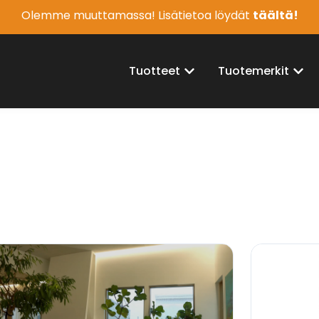
Olemme muuttamassa! Lisätietoa löydät
täältä!
Tuotteet
Tuotemerkit