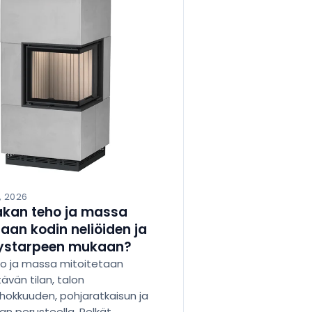
, 2026
akan teho ja massa
taan kodin neliöiden ja
ystarpeen mukaan?
o ja massa mitoitetaan
ävän tilan, talon
hokkuuden, pohjaratkaisun ja
an perusteella. Pelkät