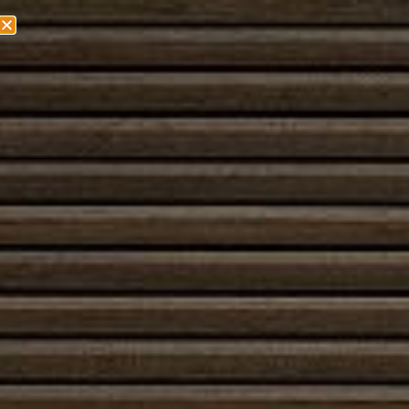
Olemme muuttamassa! Lisätietoa löydät
täältä!
Takkasydämet
Takkasydän
on takan tärkein osa, joka vastaa tulen
palamisesta ja lämmön jakautumisesta. Modernit
takkasykset ovat suunniteltu energiatehokkaiksi,
ympäristöystävällisiksi ja turvallisiksi käyttää. Ne
takaavat tehokkaan palamisen, puhtaan palamisen ja
paremman lämmön hyödyntämisen.
Sydänmuuraus tarjoaa laadukkaat takkasykset useilta
tunnetuilta valmistajilta, jotka sopivat erilaisiin
takkamalleihin ja tarpeisiin. Takkasydämen vaihto tai