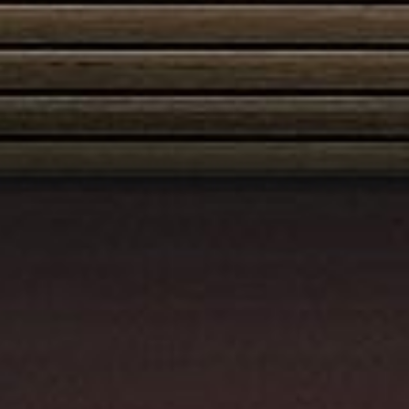
Austroflamm 55x55x51K
3495,00
€