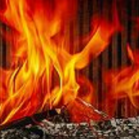
2600,00
€
Austroflamm 45x51K II
2520,00
€