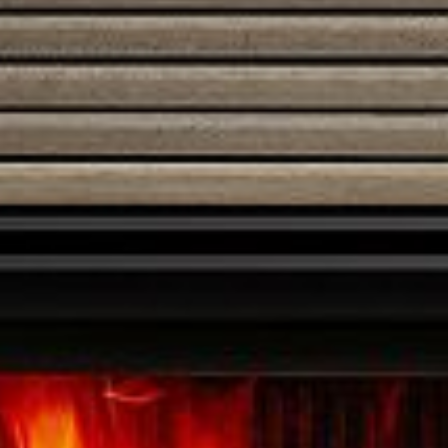
Austroflamm 120×45 S
5680,00
€
Austroflamm 38x38x57 K