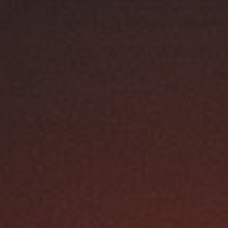
Austroflamm 55x57K
2635,00
€
Austroflamm 63x40x42K
3160,00
€