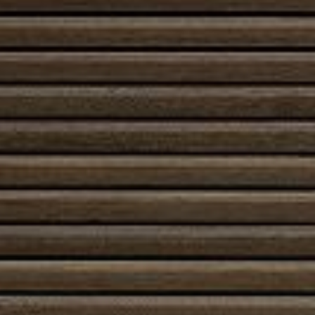
asennus onnistuu meiltä ammattitaidolla ja takkaasi
räätälöidysti.
Takkasydämen avulla takastasi tulee nykyaikainen,
ekologinen ja helppokäyttöinen lämmönlähde. Se
myös parantaa takan käyttöikää ja nostaa sen
lämmitystehoa.
Jos takkasi sytyttäminen on hankalaa tai lämpö ei
jakaudu tasaisesti, takkasykkeen uusiminen voi olla
ratkaisu. Ota yhteyttä, niin autamme valitsemaan juuri
sinun takkaasi sopivan takkasykkeen.
Kysy lisää takkasydämistä
Etusivu
/
Kauppa
/ Takkasydämet