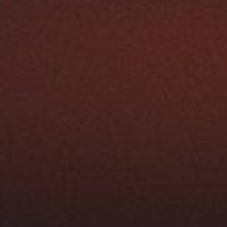
Austroflamm 64x33x51 S3
4960,00
€