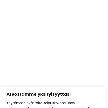
Takkasydämet
Tarjoustuotteet
Tulisijat
Varaavat kiertoilmatakat
Varaavat takat
varustellun
Tarjoukset
Brunner
Brunner Green
Austroflamm
Barbasbellfires
Härmä Air
Arvostamme yksityisyyttäsi
Siro Prime
Käytämme evästeitä selauskokemuksesi
Siro Unique