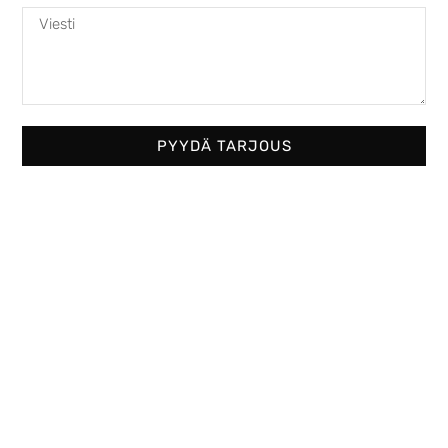
Austroflamm 65×57 S
4282,00
€
PYYDÄ TARJOUS