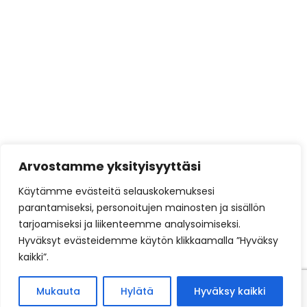
varustellun
Tarjoukset
Brunner
Brunner Green
Austroflamm
Barbasbellfires
Härmä Air
Arvostamme yksityisyyttäsi
Siro Prime
Käytämme evästeitä selauskokemuksesi
Siro Unique
parantamiseksi, personoitujen mainosten ja sisällön
tarjoamiseksi ja liikenteemme analysoimiseksi.
Kotisivut yritykselle
tuottaa ja ylläpitää
DigiSilta
Hyväksyt evästeidemme käytön klikkaamalla ”Hyväksy
Oy
kaikki”.
Mukauta
Hylätä
Hyväksy kaikki