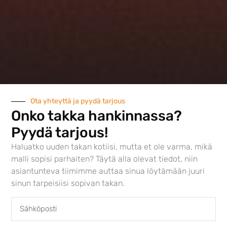
Matta vaalean
harmaa
Ota yhteyttä ja pyydä tarjous
Onko takka hankinnassa?
Pyydä tarjous!
Haluatko uuden takan kotiisi, mutta et ole varma, mikä
malli sopisi parhaiten? Täytä alla olevat tiedot, niin
asiantunteva tiimimme auttaa sinua löytämään juuri
sinun tarpeisiisi sopivan takan.