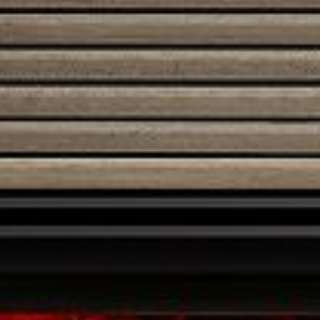
Kulkee rakenteiden läpi
30 % pienemmästä tilasta kuin kilpailijoiden
tuotteet.
Sopii pieneen tilaan
Siro ulkohalkaisija
(alkaen 238 mm)
Ratkaisu haastaviin
kohteisiin
Läpiviennit myös tiukkoihin paikkoihin