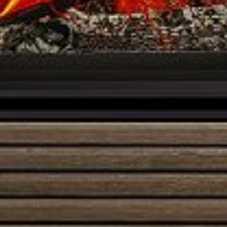
suojaetäisyyksillä.
Piippulaskuri.fi-
palvelussa
voit laskea
hinnat ›