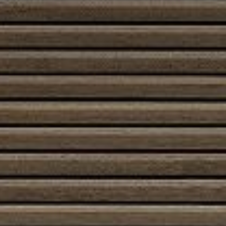
SIRO Unique-
savupiippu
Elegantti tilaihme
Siro Uniquessa turvallisuus ja tyyli
yhdistyvät saumattomasti.
Alan kehittynein eristerakenne
mahdollistaa savupiipulle siron
ulkohalkaisijan ja minimoi
suojaetäisyyden.