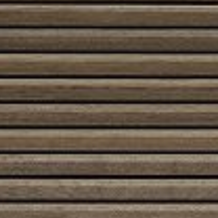
Näin tulisijan sijoittelu vapautuu ja
läpiviennit onnistuvat
tiukimmissakin paikoissa.
Erittäin turvallinen piippu
Eristerakenteessa yhdistyvät kahden
huippueristeen parhaat puolet.
Pieni suojaetäisyys