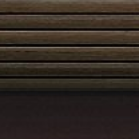
Viimeistele tyylillä
Ympäristöystävällinen
polttomaalaus
Kattavasta värivalikoimasta löytyy sopiva
vaihtoehto jokaiseen kohteeseen.