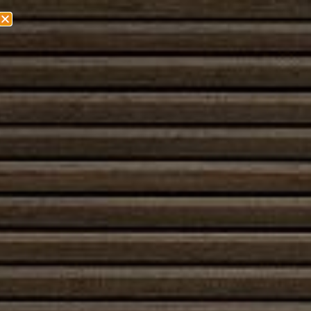
Olemme muuttamassa! Lisätietoa löydät
täältä!