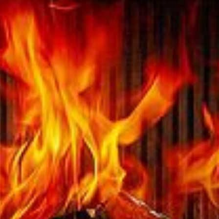
Ainutlaatuinen
eristerakenne
Siro Uniquen eristerakenne
on pitkällisen
tuotekehityksen tulos.
Perinteistä poiketen
savupiipussa on kaksi
eristemateriaalia:
kuumuutta kestävä
silikaatti suojaa kivivillan
erinomaista eristyskykyä.
Lopputuloksena on erittäin
turvallinen ja kestävä
piippu – ympärysmittaa
kasvattamatta ja
minimaalisilla