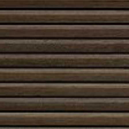
palaa kirkkaasti ja puhtaasti, kun tuli pidetään
hallittuna. Hyvän palamisen edellytyksenä on riittävä
ilman saanti ja säännöllinen nuohous. Avotakka vaatii
huolellista käyttöä ja turvallisuutta: paloturvallinen
etäisyys, tulisijan reunojen suojaus ja hiilimonoksidin
varoitin tekevät käytöstä huoletonta.
Avotakka sopii monenlaiseen sisustukseen.
Modernissa kodissa se voidaan yhdistää selkeään
muotoiluun ja avaraan tilaan, kun taas
perinteisemmässä ympäristössä se toimii kodin
sydämenä. Avotakkaa voi täydentää esimerkiksi
näyttävillä tulisijatarvikkeilla, takkapuukoreilla ja liekin
korostavalla valaistuksella.
Huoltaminen on yksinkertaista: tuhka poistetaan
säännöllisesti, hormi nuohotaan ja tulisijan sisäpintoja
tarkkaillaan kulumisen varalta. Avotakan äärellä
vietetyt hetket ovat paitsi lämpimiä myös hetkiä