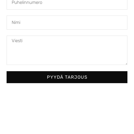
Austroflamm 69x49x57 S
4950,00
€
PYYDÄ TARJOUS
Austroflamm 75x39K
2810,00
€