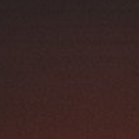
Austroflamm 64x33x51 S3
4960,00
€