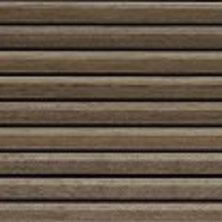
Austroflamm 120×45 S
5680,00
€
Austroflamm 38x38x57 K
2600,00
€