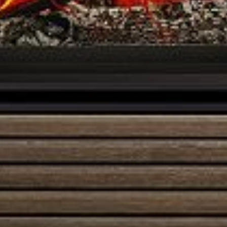
Austroflamm 55x55x51K
3495,00
€