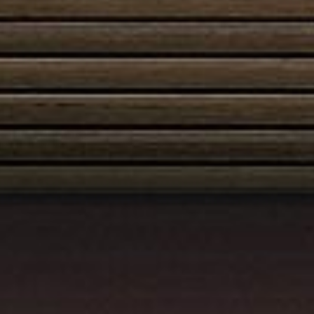
Austroflamm 55x57K
2635,00
€
Austroflamm 63x40x42K
3160,00
€