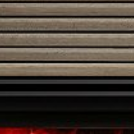
Austroflamm 45x51K II
2520,00
€