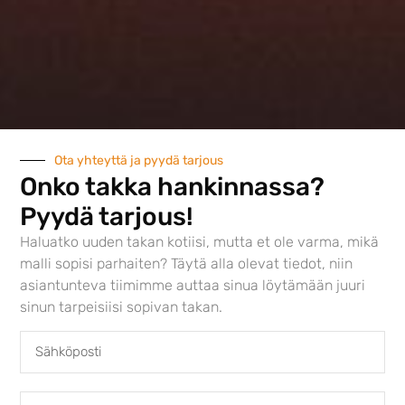
Austroflamm 65×57 S
4282,00
€
Ota yhteyttä ja pyydä tarjous
Onko takka hankinnassa?
Pyydä tarjous!
Haluatko uuden takan kotiisi, mutta et ole varma, mikä
malli sopisi parhaiten? Täytä alla olevat tiedot, niin
asiantunteva tiimimme auttaa sinua löytämään juuri
sinun tarpeisiisi sopivan takan.