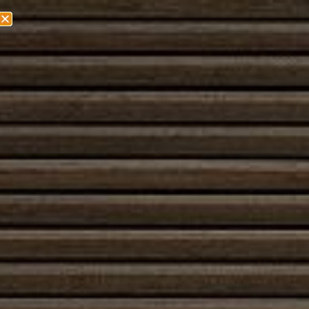
Olemme muuttamassa! Lisätietoa löydät
täältä!
Avotakka
Avotakka on klassinen tapa tuoda kotiin sekä lämpöä
että tunnelmaa. Elävä liekki ja tuoksu tekevät
huoneesta viihtyisän, ja oikein sijoitettu avotakka
levittää lämmön tehokkaasti oleskelutilaan. Avotakka
toimii hyvin lisälämmönlähteenä, mutta sen etuna on
myös näkyvä ja aistittava lämmönlähde: se sitoo
katseen ja kutsuu istumaan lähelle.
Perinteinen avotakka on helppo sytyttää ja käyttää.
Polttoaineena toimii kuiva, hyvin varastoitu puu, joka