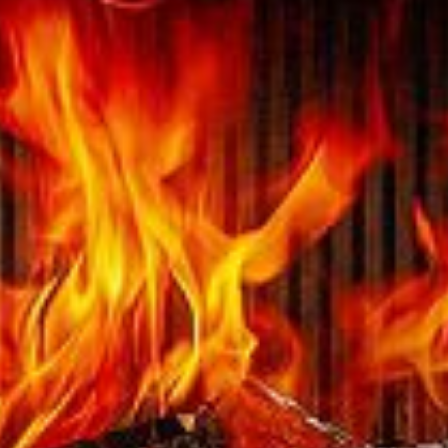
Austroflamm 48x51x51 S3
5140,00
€