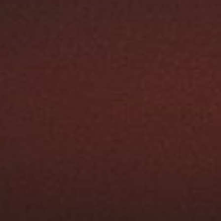
Austroflamm 65K aquaHEAT
4670,00
€