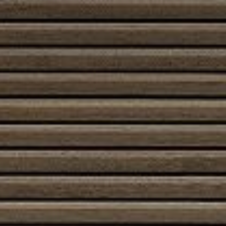
pysähtymiseen. Kun valitset avotakan, huomioi tilan
koko, ilmanvaihto ja käyttötarkoitus, niin löydät juuri
sinun kotiisi oikean ratkaisun.
Etusivu
/
Kauppa
/ Tuotteet avainsanalla “Avotakka”