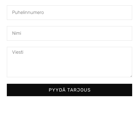
Austroflamm 69x49x57 S
4950,00
€
PYYDÄ TARJOUS
Austroflamm 75x39K