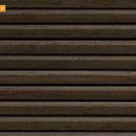
Olemme muuttamassa! Lisätietoa löydät
täältä!
Hohkakivipiippu
Hohkakivipiippu on moderni ja käytännöllinen valinta
savupiipuksi, joka hyödyntää hohkakiven luontaisia
ominaisuuksia: keveyttä, eristyskykyä ja lämmön
varastointia. Hohkakivi on huokoinen vulkaaninen kivi,
joka säilyttää lämpöä tehokkaasti mutta ei kasaa
liiallista massaa. Tämän ansiosta hohkakivipiippu
soveltuu erinomaisesti sekä uusiin rakennuksiin että
saneerauskohteisiin, joissa halutaan yhdistää
suorituskyky ja helppo asennus.