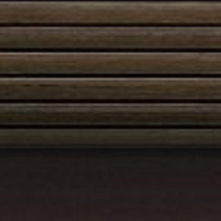
Austroflamm 55x57K
2635,00
€