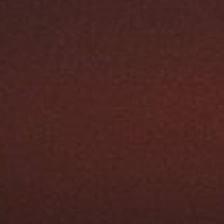
Austroflamm 65K aquaHEAT
4670,00
€