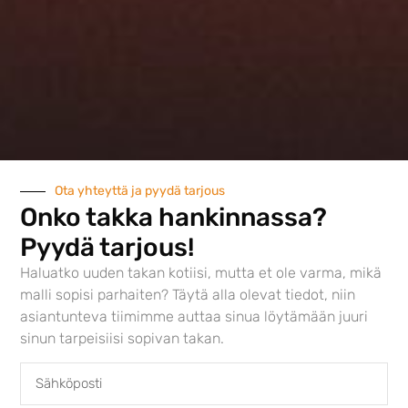
Austroflamm 65×57 S
4282,00
€
Ota yhteyttä ja pyydä tarjous
Onko takka hankinnassa?
Pyydä tarjous!
Haluatko uuden takan kotiisi, mutta et ole varma, mikä
malli sopisi parhaiten? Täytä alla olevat tiedot, niin
asiantunteva tiimimme auttaa sinua löytämään juuri
sinun tarpeisiisi sopivan takan.