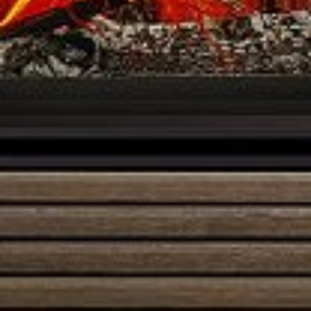
Austroflamm 55x55x51K
3495,00
€