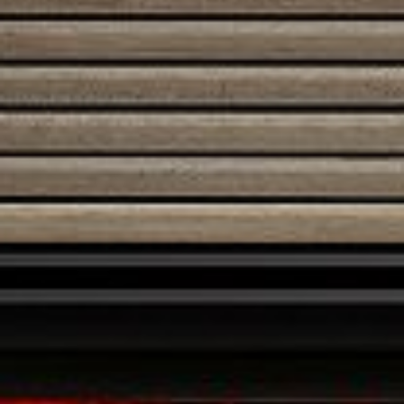
Austroflamm 38x38x57 K
2600,00
€
Austroflamm 45x51K II
2520,00
€