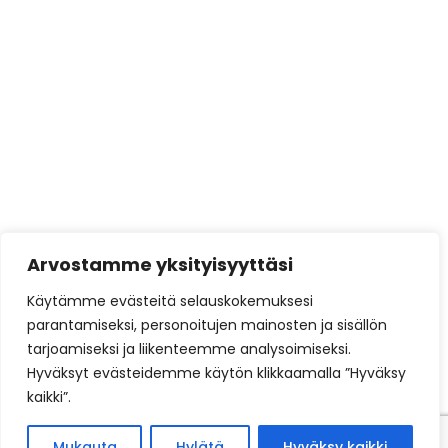
varustellun
Tarjoukset
Brunner
Brunner Green
Austroflamm
Barbasbellfires
Härmä Air
Arvostamme yksityisyyttäsi
Siro Prime
Käytämme evästeitä selauskokemuksesi
Siro Unique
parantamiseksi, personoitujen mainosten ja sisällön
tarjoamiseksi ja liikenteemme analysoimiseksi.
Kotisivut yritykselle
tuottaa ja ylläpitää
DigiSilta
Hyväksyt evästeidemme käytön klikkaamalla ”Hyväksy
Oy
kaikki”.
Mukauta
Hylätä
Hyväksy kaikki