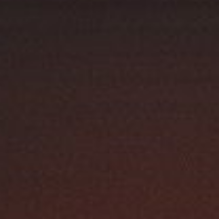
Austroflamm 63x40x42K
3160,00
€
Austroflamm 64x33x51 S3
4960,00
€