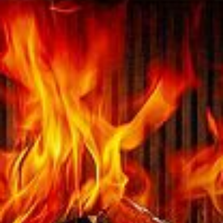
Austroflamm 48x51x51 S3
5140,00
€