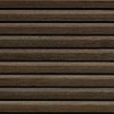
Rakenteeltaan hohkakivipiippu tarjoaa tasaisen vedon
ja parantaa palamisen tehokkuutta. Se eristää
lämpöä hyvin, mikä vähentää ulkopinnan
kuumenemista ja parantaa turvallisuutta ilman että
hukkaenergiaa pääsee karkuun. Hohkakivipiipun kevyt
runkorakenne tekee sen käsittelystä ja asentamisesta
työmaalla nopeaa ja joustavaa verrattuna raskaisiin
perinteisiin tiilipiippuihin.
Käytössä hohkakivipiippu tukee miellyttävää
lämpökokemusta yhdistämällä hyvän vedon,
palamisen hallinnan ja lämmön pitkäkestoisen
luovutuksen. Se sopii erilaisiin tulisija- ja uuniratkaisuihin:
takkoihin, haudutusuuneihin ja muihin
lämmitysjärjestelmiin, joissa halutaan parantaa
hyötysuhdetta ja sisäilmamukavuutta. Hohkakivipiipun
rakenne on suunniteltu kestämään pitkäikäisesti, ja
sen ylläpito rajoittuu tyypillisesti hormin nuohoukseen
ja säännölliseen tarkastukseen.