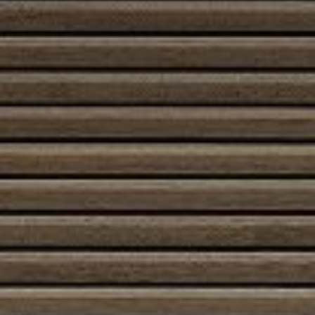
Kun valitset hohkakivipiipun, saat yhdistelmän teknistä
fiksuutta ja käytännön hyötyä: kevyt, eristävä,
turvallinen ja lopulta energiatehokas piippuratkaisu,
joka tukee takan tai uunin parasta suorituskykyä.
Etusivu
/
Kauppa
/ Tuotteet avainsanalla
“Hohkakivipiippu”