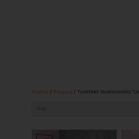
Lämmönvaihtimen valinnassa huomioidaan käy
kestävyys ja likakerrostumien esto vaikuttav
lämmönvaihtimen suorituskyvyn korkealla ja
Oikein mitoitettu ja asennettu lämmönvaihdi
olla osa kokonaisvaltaista energiatehokkuut
pelkästään tekniikkaa, vaan investointi par
Etusivu
/
Kauppa
/ Tuotteet avainsanalla “