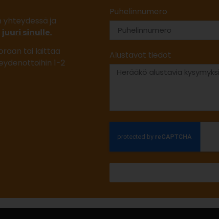
Puhelinnumero
n yhteydessä ja
n
juuri sinulle.
oraan tai laittaa
Alustavat tiedot
eydenottoihin 1-2