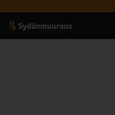
Lämmönvaihdi
Lämmönvaihdin on keskeinen komponentti, kun
sekoittuvat keskenään. Sitä käytetään laajas
talotekniikassa lämmönvaihdin ottaa taltee
rakennuksen lämmitysjärjestelmään.
Yleisimmät tyypit ovat levy- ja putkityyppi
levyrakenteiset ratkaisut tarjoavat suuren 
vierasaineita. Ilma–ilma-lämmönvaihtimet so