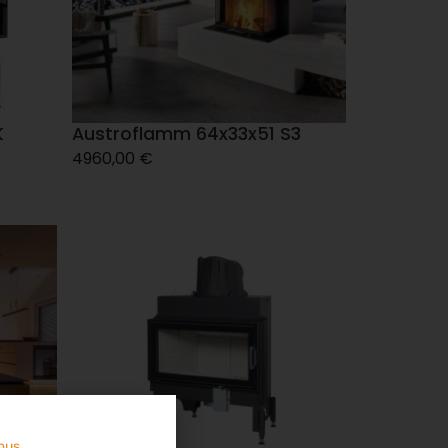
K
Austroflamm 64x33x51 S3
4960,00
€
jous