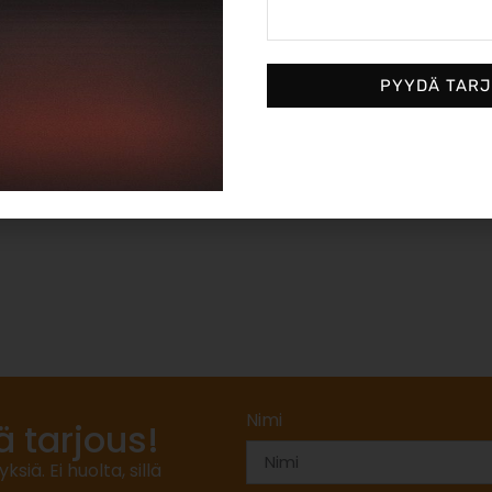
<
1
2
3
>
PYYDÄ TAR
Nimi
ä tarjous!
ä. Ei huolta, sillä