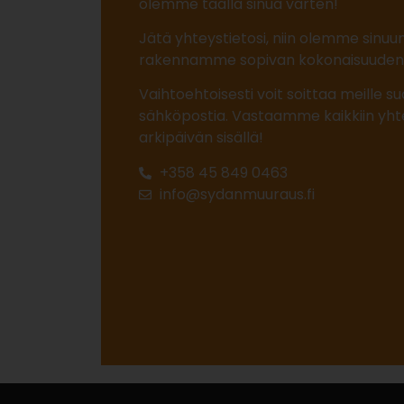
olemme täällä sinua varten!
Jätä yhteystietosi, niin olemme sinuu
rakennamme sopivan kokonaisuude
Vaihtoehtoisesti voit soittaa meille su
sähköpostia.
Vastaamme kaikkiin yht
arkipäivän sisällä!
+358 45 849 0463
info@sydanmuuraus.fi