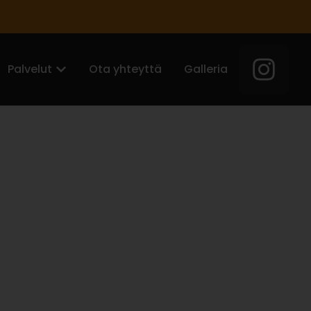
Palvelut
Ota yhteyttä
Galleria
mien välillä ilman, että nesteet tai kaasut
ssiteollisuudessa: esimerkiksi
htaa lämmön kaukolämpöverkosta
ma–ilma-lämmönvaihtimet. Levy- ja
liset kestävät kovempia olosuhteita ja