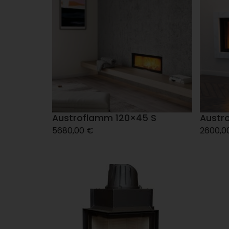
Austroflamm 120×45 S
Austr
5680,00
€
2600,0