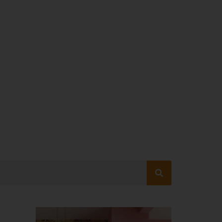
livalinnat – esimerkiksi korroosion
kuten puhdistus ja tarkastus, pitää
oksi.
sapainoa ja lisää käyttömukavuutta. Se voi
tantoprosessissa. Lämmönvaihdin ei ole
lä.