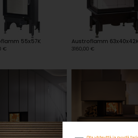
oflamm 55x57K
Austroflamm 63x40x42
0
€
3160,00
€
Ota yhteyttä ja pyydä tar