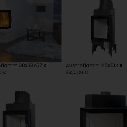
oflamm 38x38x57 K
Austroflamm 45x51K II
0
€
2520,00
€