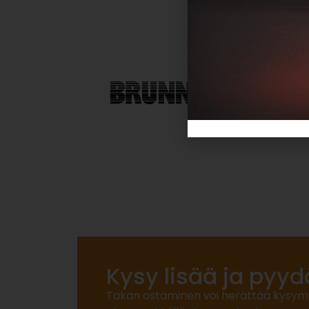
Kysy lisää ja pyyd
Takan ostaminen voi herättää kysymyksi