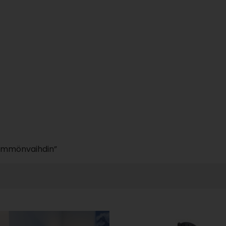
ttötarkoitus, virtausnopeudet, lämpötilaerot ja materiaa
at pitkäikäisyyteen ja tehokkuuteen. Säännöllinen huolto, 
 estää tehon heikkenemistä kerrostumien tai vuotojen vu
n pienentää energiankulutusta, parantaa järjestelmän ta
ta parantavaa ratkaisua esimerkiksi kiinteistössä tai tuo
empaan lämmönhallintaan ja säästöihin pitkällä tähtäimel
Lämmönvaihdin”