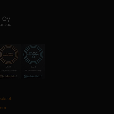
s Oy
Vantaa
oukset
ner