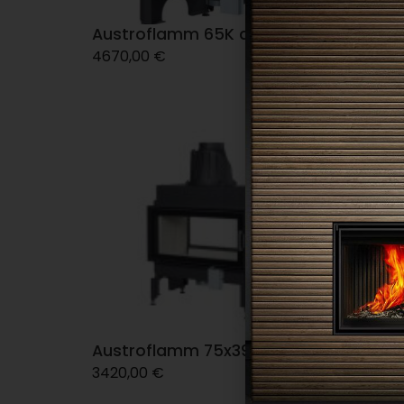
Austroflamm 65K aquaHEAT
Austr
4670,00
€
4282,0
Austroflamm 75x39K II
Austro
3420,00
€
5240,