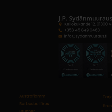
J.P. Sydänmuurau
Kellokukantie 12, 01300 
+358 45 849 0463
info@sydanmuuraus.fi
Austroflamm
Tarj
Barbasbellfires
Brun
Brunner