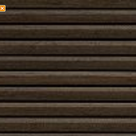
Olemme muuttamassa! Lisätietoa löydät
täältä!
Lämpömakasiini
Lämpömakasiini on keskeinen osa nykyaikaista
energiansäästöä ja joustavaa lämmönhallintaa. Se
toimii lämpöenergian varastona: ylijäämälämpö
kerätään talteen esimerkiksi teollisuusprosesseista,
kaukolämpöverkosta tai uusiutuvista lähteistä, ja se
voidaan vapauttaa myöhemmin silloin, kun
lämmöntarve kasvaa. Näin lämpömakasiini
tasapainottaa tuotannon ja kulutuksen eroja,
vähentää hukkaa sekä pienentää