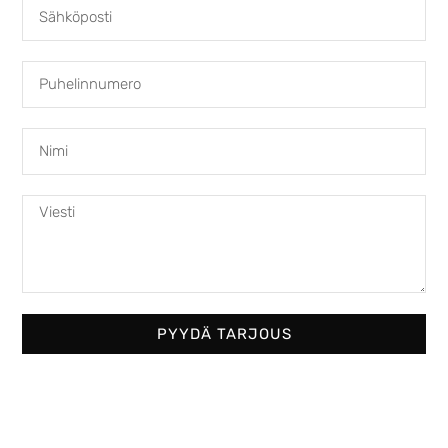
Austroflamm 69x49x57 S
4950,00
€
PYYDÄ TARJOUS