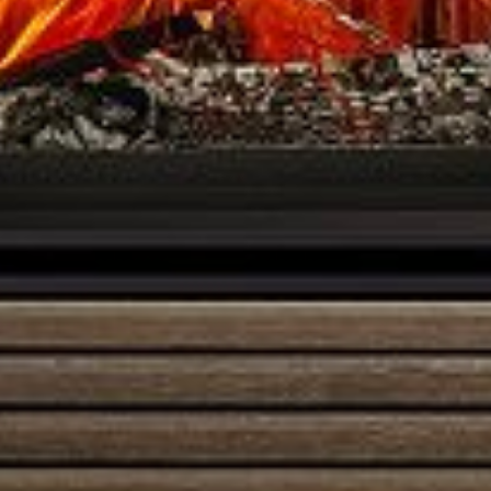
Austroflamm 55x55x51K
3495,00
€