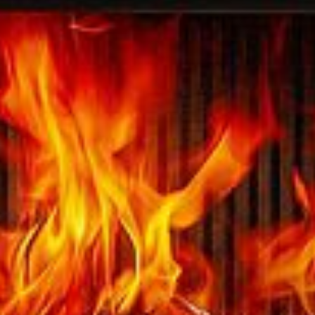
Austroflamm 45x51K II
2520,00
€
Austroflamm 48x51x51 S3
5140,00
€