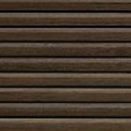
energiakustannuksia ja päästöjä.
Rakenteeltaan lämpömakasiini voi olla vesivarasto,
lämpöeristetty säiliö, lämpöakku tai massa-, maa- tai
kivilämpövarasto riippuen käyttötarkoituksesta ja
mittakaavasta. Esimerkiksi suurissa kiinteistöissä tai
lämmönjakelujärjestelmissä lämpö varastoidaan
lämpöeristettyyn veteen, ja varastoitu lämpö
käytetään huippukulutuksen aikaan ilman, että pitää
käynnistää lisätuotantoa. Pienemmissä ratkaisuissa
lämpömakasiini voi täydentää aurinko- tai
pellettilämpöä.
Lämpömakasiinin edut näkyvät erityisesti
energiatehokkuudessa: se mahdollistaa tuotannon
optimoimisen, vähentää päästöjen vaihtelua,
parantaa järjestelmän käyttövarmuutta ja vähentää
riippuvuutta välittömästä polttoaineen kulutuksesta.
Lisäksi se mahdollistaa uusiutuvan energian
paremman hyödyntämisen, kun epäsäännöllisesti