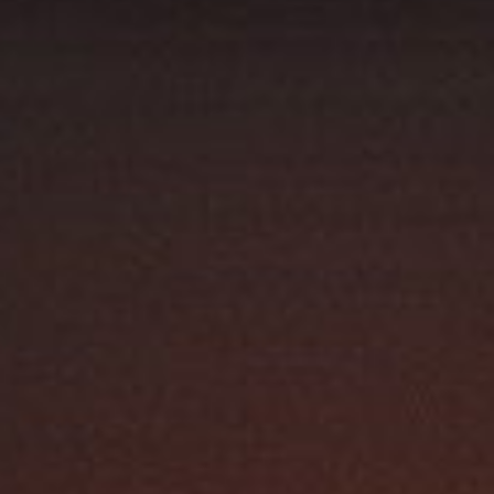
Austroflamm 63x40x42K
3160,00
€