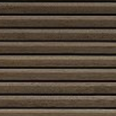
tuotettu lämpö voidaan käyttää myöhemmin.
Suunnittelussa huomioidaan kapasiteetti, lämpöhäviöt,
integrointi olemassa olevaan järjestelmään ja
käyttöprofiili. Oikein mitoitetulla ja hallitulla
lämpömakasiinilla saadaan aikaan kestävä, joustava ja
kustannustehokas lämmitysratkaisu, joka vastaa sekä
nykypäivän että tulevaisuuden energianhallinnan
vaatimuksiin.
Etusivu
/
Kauppa
/ Tuotteet avainsanalla
“Lämpömakasiini”