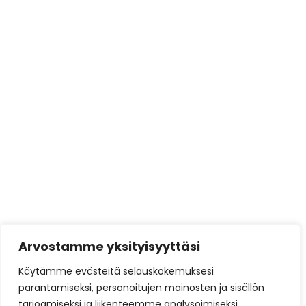
Tarjoustuotteet
Tulisijat
Varaavat kiertoilmatakat
Varaavat takat
varustellun
Tarjoukset
Brunner
Brunner Green
Austroflamm
Barbasbellfires
Härmä Air
Arvostamme yksityisyyttäsi
Siro Prime
Käytämme evästeitä selauskokemuksesi
Siro Unique
parantamiseksi, personoitujen mainosten ja sisällön
tarjoamiseksi ja liikenteemme analysoimiseksi.