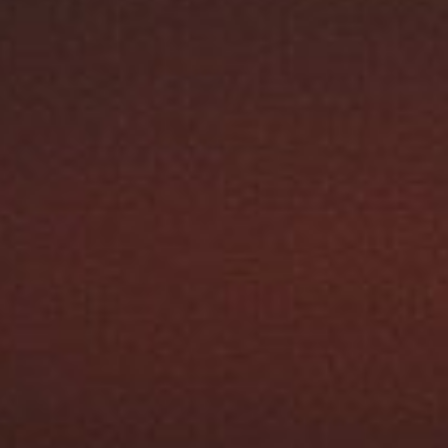
Austroflamm 64x33x51 S3
4960,00
€
Austroflamm 65K aquaHEAT
4670,00
€