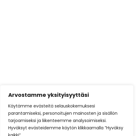
Varaavat kiertoilmatakat
Varaavat takat
varustellun
Tarjoukset
Brunner
Brunner Green
Austroflamm
Barbasbellfires
Härmä Air
Arvostamme yksityisyyttäsi
Siro Prime
Käytämme evästeitä selauskokemuksesi
Siro Unique
parantamiseksi, personoitujen mainosten ja sisällön
tarjoamiseksi ja liikenteemme analysoimiseksi.
Kotisivut yritykselle
tuottaa ja ylläpitää
DigiSilta
Hyväksyt evästeidemme käytön klikkaamalla ”Hyväksy
Oy
kaikki”.