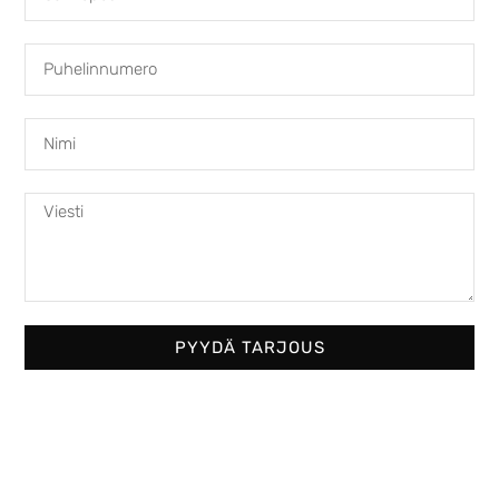
Austroflamm 69x49x57 S
4950,00
€
PYYDÄ TARJOUS