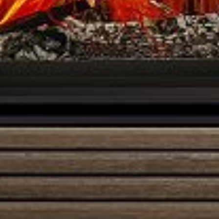
Austroflamm 55x55x51K
3495,00
€