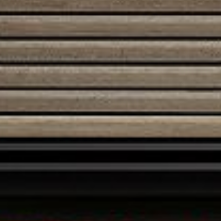
Austroflamm 38x38x57 K
2600,00
€
Austroflamm 45x51K II