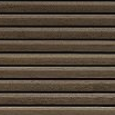
Valurautatakka tuo kotiin paitsi lämpöä myös
luonnetta. Se on käytännöllinen, kestävä ja
visuaalisesti vahva ratkaisu niille, jotka haluavat
tulisijan, joka toimii nopeasti mutta kestää aikaa. Olipa
tavoite arjen mukavuus tai tunnemaisema,
valurautatakka on luotettava sydän kodissa.
Etusivu
/
Kauppa
/ Tuotteet avainsanalla
“Valurautatakka”