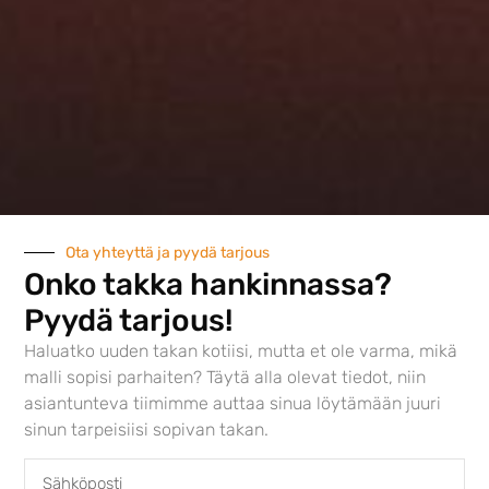
Austroflamm 65×57 S
Ota yhteyttä ja pyydä tarjous
4282,00
€
Onko takka hankinnassa?
Pyydä tarjous!
Haluatko uuden takan kotiisi, mutta et ole varma, mikä
malli sopisi parhaiten? Täytä alla olevat tiedot, niin
asiantunteva tiimimme auttaa sinua löytämään juuri
sinun tarpeisiisi sopivan takan.