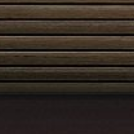
Austroflamm 55x57K
2635,00
€