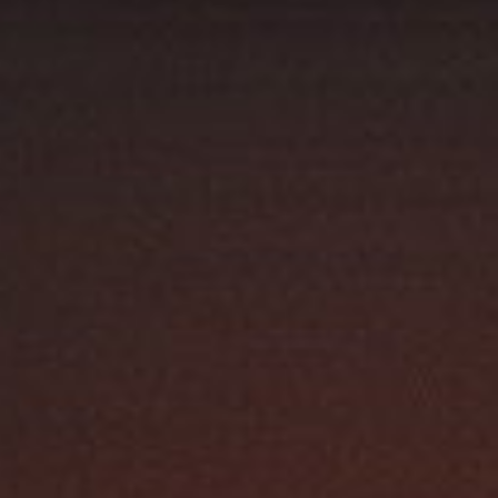
Austroflamm 63x40x42K
3160,00
€
Austroflamm 64x33x51 S3
4960,00
€