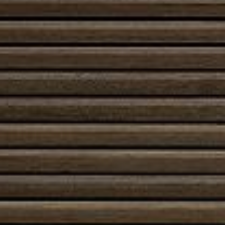
joskus kevytsti rustiikin vivahteisen ulkomuotonsa
ansiosta.
Käytössä valurautatakka on suoraviivainen: kuiva puu
palaa kirkkaasti ja palaminen on helppo pitää
hallinnassa oikeilla ilmanottoasetuksilla. Valurauta
kestää toistuviakin lämpötilanvaihteluita ilman
halkeilua, mikä tekee siitä pitkäikäisen investoinnin.
Monissa malleissa on lasiluukku, joka tuo liekin näkyville
ja pitää huoneen tunnelman lämpimänä myös
visuaalisesti.
Asennus vaatii vakaan perustan ja riittävän
hormiyhteyden, mutta valurautatakat ovat usein
modulaarisia ja sopivat sekä uusien että
saneerauskohteiden yhteyteen. Huoltaminen on
helppoa: tuhka poistetaan säännöllisesti, palamisosa
tarkistetaan ja hormi nuohotetaan. Valurautatakka
pitää myös pintansa – sen pintakäsittely voidaan
päivittää tai säätää sisustukseen sopivaksi.