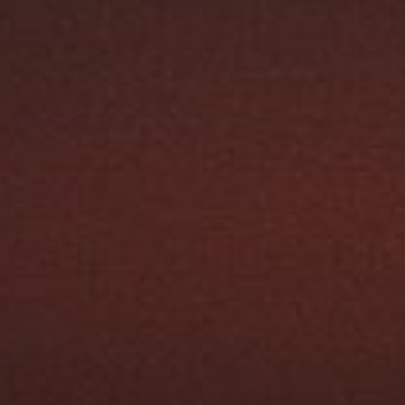
Austroflamm 65K aquaHEAT
4670,00
€