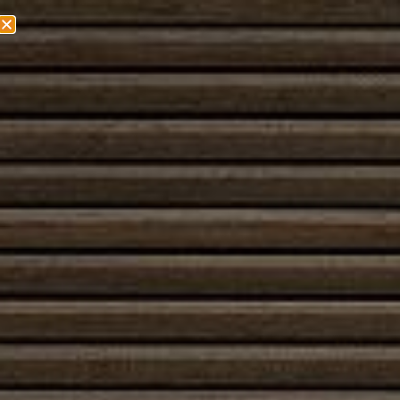
Olemme muuttamassa! Lisätietoa löydät
täältä!
Valurautatakka
Valurautatakka
on suosittu valinta, kun halutaan
yhdistää nopea lämmöntuotto, pitkäikäinen rakenne
ja selkeä visuaalinen ilme. Valurauta johtaa lämpöä
tehokkaasti: takka kuumenee nopeasti ja säteilee
lämpöä huoneeseen heti sytytyksen jälkeen, mutta
samalla sen massa pitää liekin hallittuna ja tekee
käytöstä ennakoitavaa. Valurautatakka toimii hyvin
sekä pää- että lisälämmönlähteenä, ja se
integroitavissa erilaisiin tiloihin tyyliltään selkeän,