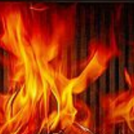
2520,00
€
Austroflamm 48x51x51 S3
5140,00
€