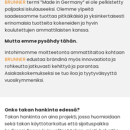
BRUNNER
termi ”Made in Germany” ei ole pelkistetty
paljaaksi iskulauseeksi. Olemme ylpeitä
saadessamme tuottaa pitkäikäisiä ja yksinkertaisesti
erinomaisia tuotteita kokeneiden ja hyvin
koulutettujen ammattilaisten kanssa.
Mutta emme pysähdy tähän.
Intohimomme moitteetonta ammattitaitoa kohtaan
BRUNNER
edustaa brändinä myös innovaatiota ja
rohkeutta jatkuvasti kehittyä ja parantaa.
Asiakaskokemukseksi se tuo iloa ja tyytyväisyyttä
vuosikymmeniksi.
Onko takan hankinta edessä?
Takan hankinta on aina projekti, jossa huomioidaan
sekä takan käyttötarkoitus että sijoituspaikka