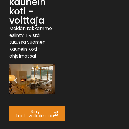
kaunein
koti -
voittaja
Meidän takkamme
esiintyi TV:stä
tutussa Suomen
Kaunein Koti -
ohjelmassa!
Siirry
tuotevalikoimaan