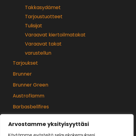
Takkasydämet
Tarjoustuotteet
Tulisijat
Varaavat kiertoilmatakat
Varaavat takat
varustellun
Tarjoukset
Brunner
Brunner Green
Austroflamm
Barbasbellfires
Härmä Air
Arvostamme yksityisyyttäsi
Siro Prime
Käytämme evästeitä selauskokemuksesi