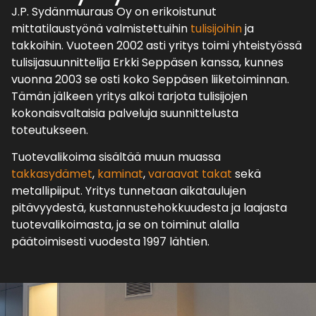
J.P. Sydänmuuraus Oy on erikoistunut
mittatilaustyönä valmistettuihin
tulisijoihin
ja
takkoihin. Vuoteen 2002 asti yritys toimi yhteistyössä
tulisijasuunnittelija Erkki Seppäsen kanssa, kunnes
vuonna 2003 se osti koko Seppäsen liiketoiminnan.
Tämän jälkeen yritys alkoi tarjota tulisijojen
kokonaisvaltaisia palveluja suunnittelusta
toteutukseen.
Tuotevalikoima sisältää muun muassa
takkasydämet
,
kaminat
,
varaavat takat
sekä
metallipiiput. Yritys tunnetaan aikataulujen
pitävyydestä, kustannustehokkuudesta ja laajasta
tuotevalikoimasta, ja se on toiminut alalla
päätoimisesti vuodesta 1997 lähtien.