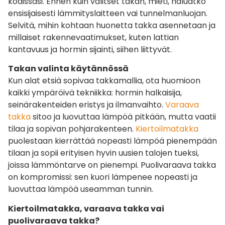
kodissasi. Ennen kuin valitset takan, mieti, haluatko
ensisijaisesti lämmityslaitteen vai tunnelmanluojan.
Selvitä, mihin kohtaan huonetta takka asennetaan ja
millaiset rakennevaatimukset, kuten lattian
kantavuus ja hormin sijainti, siihen liittyvät.
Takan valinta käytännössä
Kun alat etsiä sopivaa takkamallia, ota huomioon
kaikki ympäröivä tekniikka: hormin halkaisija,
seinärakenteiden eristys ja ilmanvaihto.
Varaava
takka
sitoo ja luovuttaa lämpöä pitkään, mutta vaatii
tilaa ja sopivan pohjarakenteen.
Kiertoilmatakka
puolestaan kierrättää nopeasti lämpöä pienempään
tilaan ja sopii erityisen hyvin uusien talojen tueksi,
joissa lämmöntarve on pienempi. Puolivaraava takka
on kompromissi: sen kuori lämpenee nopeasti ja
luovuttaa lämpöä useamman tunnin.
Kiertoilmatakka, varaava takka vai
puolivaraava takka?