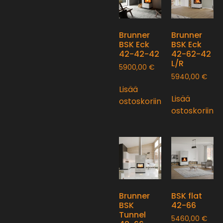
Brunner
Brunner
BSK Eck
BSK Eck
42-42-42
42-62-42
L/R
5900,00
€
5940,00
€
Lisää
Lisää
ostoskoriin
ostoskoriin
Brunner
BSK flat
BSK
42-66
Tunnel
5460,00
€