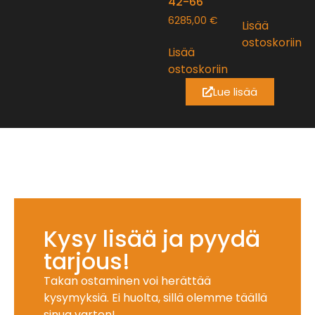
42-66
6285,00
€
Lisää
ostoskoriin
Lisää
ostoskoriin
Lue lisää
Kysy lisää ja pyydä
tarjous!
Takan ostaminen voi herättää
kysymyksiä. Ei huolta, sillä olemme täällä
sinua varten!