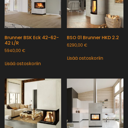
Brunner BSK Eck 42-62-
BSO 01 Brunner HKD 2.2
42 L/R
6290,00
€
5940,00
€
Lisää ostoskoriin
Lisää ostoskoriin