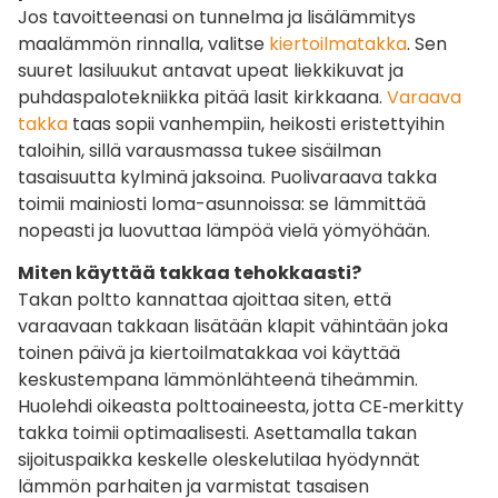
Jos tavoitteenasi on tunnelma ja lisälämmitys
maalämmön rinnalla, valitse
kiertoilmatakka
. Sen
suuret lasiluukut antavat upeat liekkikuvat ja
puhdaspalotekniikka pitää lasit kirkkaana.
Varaava
takka
taas sopii vanhempiin, heikosti eristettyihin
taloihin, sillä varausmassa tukee sisäilman
tasaisuutta kylminä jaksoina. Puolivaraava takka
toimii mainiosti loma-asunnoissa: se lämmittää
nopeasti ja luovuttaa lämpöä vielä yömyöhään.
Miten käyttää takkaa tehokkaasti?
Takan poltto kannattaa ajoittaa siten, että
varaavaan takkaan lisätään klapit vähintään joka
toinen päivä ja kiertoilmatakkaa voi käyttää
keskustempana lämmönlähteenä tiheämmin.
Huolehdi oikeasta polttoaineesta, jotta CE‑merkitty
takka toimii optimaalisesti. Asettamalla takan
sijoituspaikka keskelle oleskelutilaa hyödynnät
lämmön parhaiten ja varmistat tasaisen