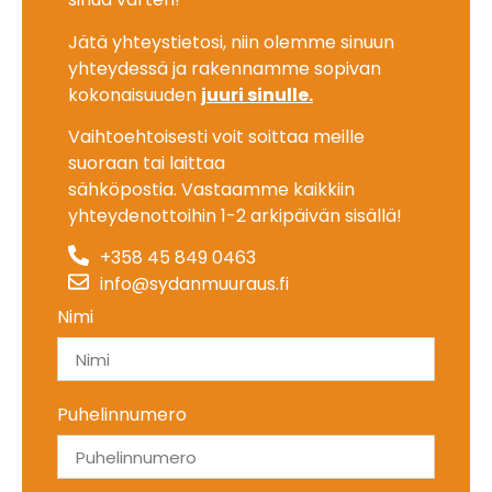
Jätä yhteystietosi, niin olemme sinuun
yhteydessä ja rakennamme sopivan
kokonaisuuden
juuri sinulle.
Vaihtoehtoisesti voit soittaa meille
suoraan tai laittaa
sähköpostia.
Vastaamme kaikkiin
yhteydenottoihin 1-2 arkipäivän sisällä!
+358 45 849 0463
info@sydanmuuraus.fi
Nimi
Puhelinnumero