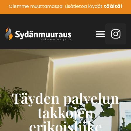
Olemme muuttamassa! Lisätietoa löydät
täältä!
Täyden palvelun
takkojen
erikoisliike