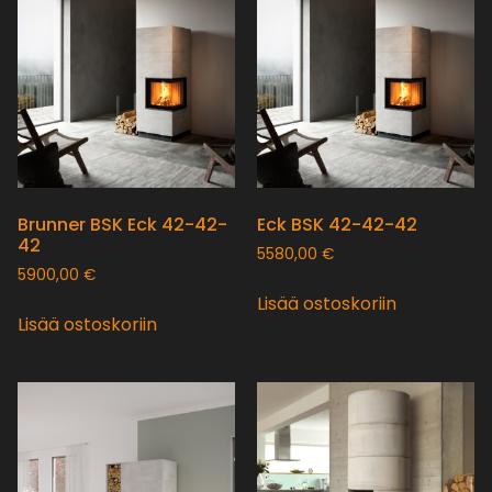
Brunner BSK Eck 42-42-
Eck BSK 42-42-42
42
5580,00
€
5900,00
€
Lisää ostoskoriin
Lisää ostoskoriin