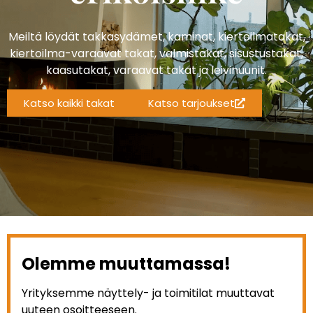
Meiltä löydät takkasydämet, kaminat, kiertoilmatakat,
kiertoilma-varaavat takat, valmistakat, sisustustakat,
kaasutakat, varaavat takat ja leivinuunit.
Katso kaikki takat
Katso tarjoukset
Olemme muuttamassa!
Yrityksemme näyttely- ja toimitilat muuttavat
uuteen osoitteeseen.