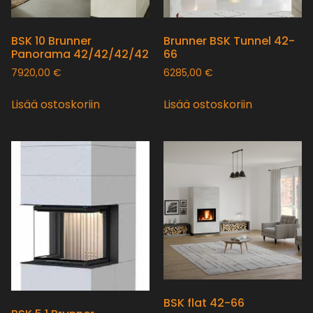
BSK 10 Brunner
Brunner BSK Tunnel 42-
Panorama 42/42/42/42
66
7920,00
€
6285,00
€
Lisää ostoskoriin
Lisää ostoskoriin
BSK flat 42-66