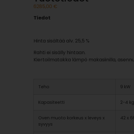
6285,00
€
Tiedot
Hinta sisältää alv. 25,5 %
Rahti ei sisälly hintaan.
Kiertoilmatakka lämpö makasiinilla, asennu
Teho
9 kW
Kapasiteetti
2-4 k
Oven muoto korkeus x leveys x
42 x 
syvyys