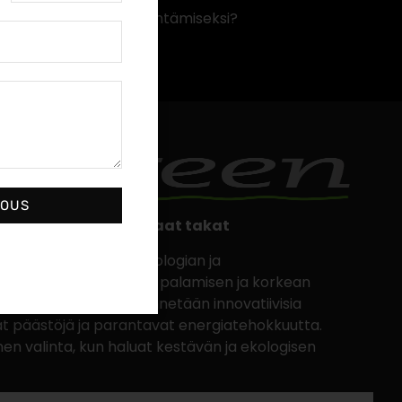
ajennetun takuun hyödyntämiseksi?
Internet-sivuillamme.
JOUS
set ja energiatehokkaat takat
stävät modernin teknologian ja
 tarjoten puhtaamman palamisen ja korkean
vissa takoissa hyödynnetään innovatiivisia
ät päästöjä ja parantavat energiatehokkuutta.
en valinta, kun haluat kestävän ja ekologisen