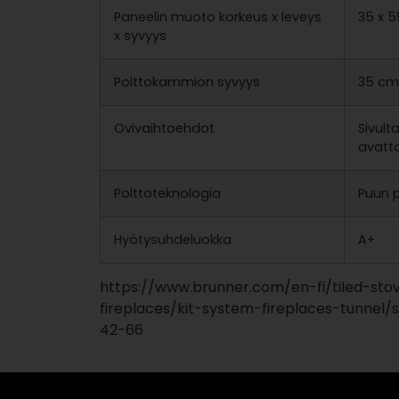
Paneelin muoto korkeus x leveys
35 x 
x syvyys
Polttokammion syvyys
35 cm
Ovivaihtoehdot
Sivult
avatt
Polttoteknologia
Puun p
Hyötysuhdeluokka
A+
https://www.brunner.com/en-fi/tiled-sto
fireplaces/kit-system-fireplaces-tunnel/
42-66