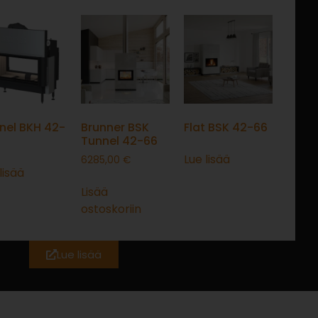
nel BKH 42-
Brunner BSK
Flat BSK 42-66
Tunnel 42-66
Lue lisää
6285,00
€
lisää
Lisää
ostoskoriin
Lue lisää