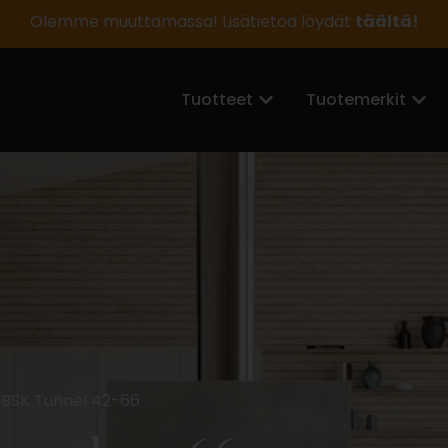
Olemme muuttamassa! Lisätietoa löydät
täältä!
Tuotteet
Tuotemerkit
 BSK Tunnel 42-66