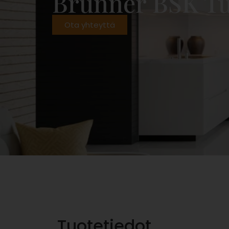
Brunner BSK Tu
Ota yhteyttä
Tuotetiedot