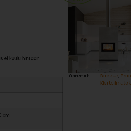
s ei kuulu hintaan
Osastot
Brunner
,
Brun
Kiertoilmata
g
66 cm