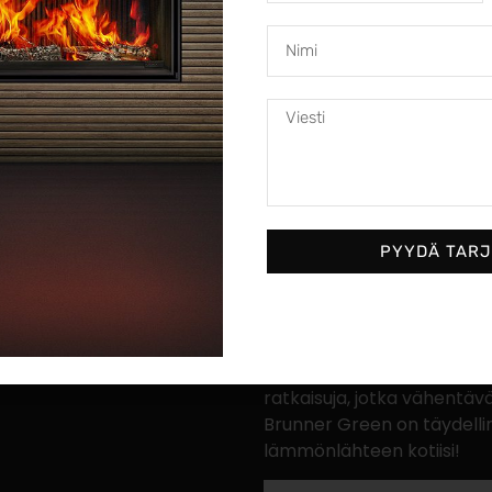
Mitä sinun on tehtävä la
Rekisteröi vain tuotteesi 
PYYDÄ TAR
Brunner Green – Ekologi
Brunner Green -takat yhdi
ympäristöystävällisyyden
hyötysuhteen. Näissä varaa
ratkaisuja, jotka vähentäv
Brunner Green on täydellin
lämmönlähteen kotiisi!