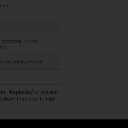
59 cm
a avattava -Sivulta
ava
oltto, katalysaattori
ves-fireplaces/kit-system-
system-fireplace-tunnel-