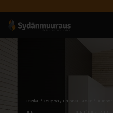
Etusivu
/
Kauppa
/
Brunner Green
/ Brunner