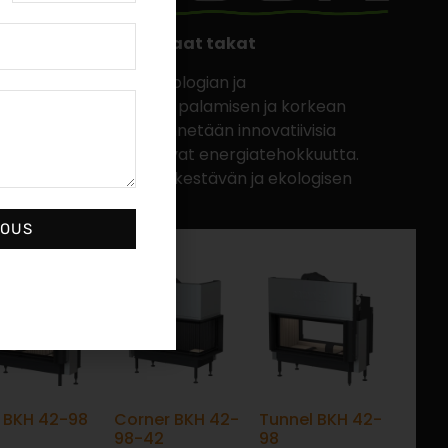
set ja energiatehokkaat takat
stävät modernin teknologian ja
 tarjoten puhtaamman palamisen ja korkean
vissa takoissa hyödynnetään innovatiivisia
ät päästöjä ja parantavat energiatehokkuutta.
en valinta, kun haluat kestävän ja ekologisen
JOUS
t BKH 42-98
Corner BKH 42-
Tunnel BKH 42-
98-42
98