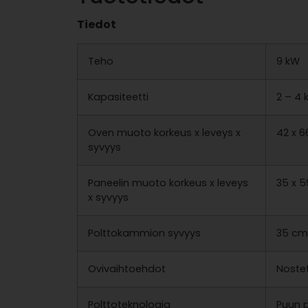
Tiedot
Teho
9 kW
Kapasiteetti
2 – 4 
Oven muoto korkeus x leveys x
42 x 
syvyys
Paneelin muoto korkeus x leveys
35 x 
x syvyys
Polttokammion syvyys
35 cm
Ovivaihtoehdot
Nostet
Polttoteknologia
Puun p