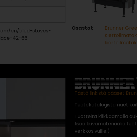
Osastot
Brunner Gre
com/en/tiled-stoves-
Kiertoilmata
eplace-42-66
kiertoilmatak
Tästä linkistä pääset Brun
Tuotekatalogista näet kaik
Tuotteita klikkaamalla au
lisää kuvamateriaalia tuot
verkkosivuille.)