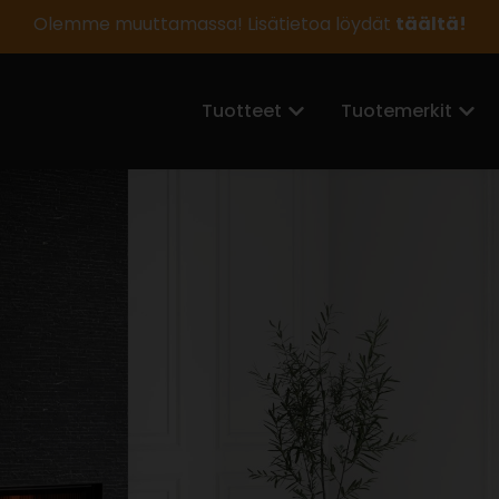
Olemme muuttamassa! Lisätietoa löydät
täältä!
Tuotteet
Tuotemerkit