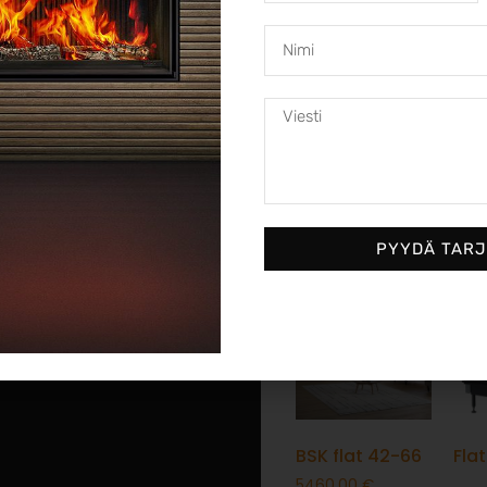
Brunner Green – Ekologi
Brunner Green -takat yhdi
ympäristöystävällisyyden
hyötysuhteen. Näissä varaa
ratkaisuja, jotka vähentäv
Brunner Green on täydellin
lämmönlähteen kotiisi!
PYYDÄ TAR
BSK flat 42-66
Fla
5460,00
€