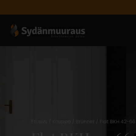
Etusivu
/
Kauppa
/
Brunner
/ Flat BKH 42-66