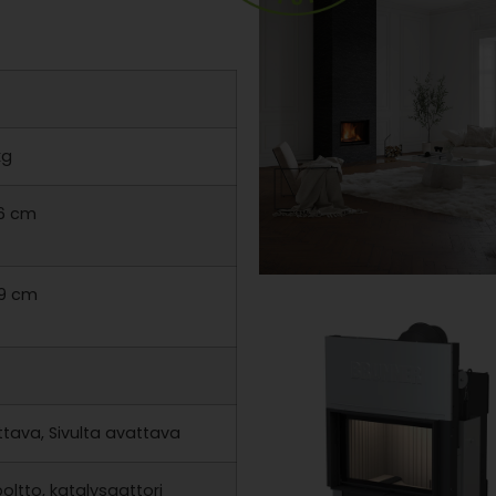
kg
66 cm
59 cm
tava, Sivulta avattava
oltto, katalysaattori