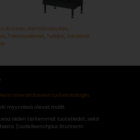
en
,
Brunner
,
Kiertoilmasydän
,
kat
,
Takkasydämet
,
Tulisijat
,
Varaavat
at
nerin interaktiiviseen tuotekatalogiin.
ki myynnissä olevat mallit.
keaa niiden tarkemmat tuotetiedot, sekä
teista. (Uudelleenohjaus Brunnerin