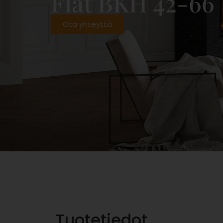
Flat BKH 42-66
Ota yhteyttä
Tuotetiedot