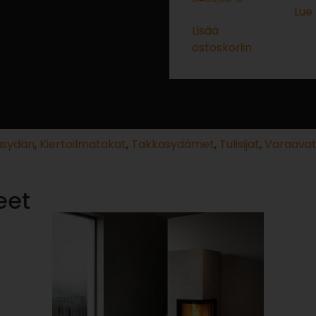
Lue 
Lisää
ostoskoriin
asydän
,
Kiertoilmatakat
,
Takkasydämet
,
Tulisijat
,
Varaavat
eet