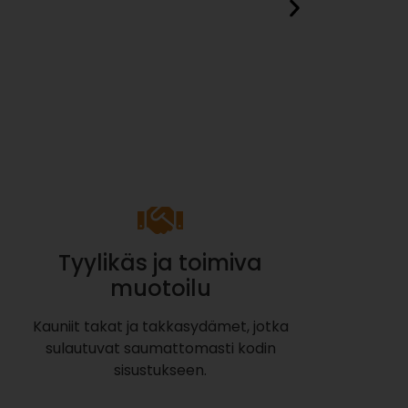
Eck BSK 42
5580,00
€
Tyylikäs ja toimiva
muotoilu
Kauniit takat ja takkasydämet, jotka
sulautuvat saumattomasti kodin
sisustukseen.