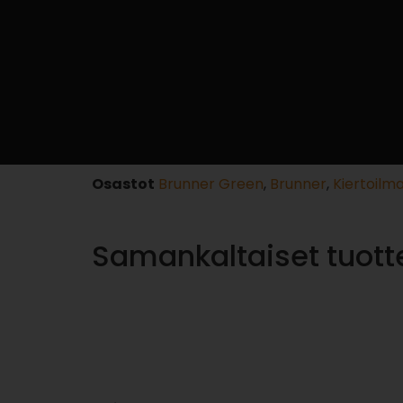
Osastot
Brunner Green
,
Brunner
,
Kiertoilm
Samankaltaiset tuott