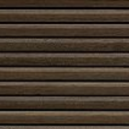
Hyvin suunniteltu piippu parantaa palamisen
tehokkuutta: oikeanlainen veto tukee puhtaan ja
hallitun liekin syntymistä, kun taas rakenteen massa
tasoittaa lämpötilan heilahteluja niin piipussa kuin
tulisijassakin. Muurattu piippu voidaan integroida osaksi
arkkitehtuurisesti vahvaa kokonaisuutta – sen ulkoasu
muokkautuu joko rustiikiksi kodin keskukseksi tai
hillityksi osaksi modernia sisustusta.’
Muurattu piippu on pitkäaikainen investointi: se kestää
aikaa, korjattavissa ja sopii sekä uudisrakentamiseen
että saneeraukseen. Se ei pelkästään johda
savukaasuja pois tehokkaasti, vaan täydentää tulisijaa
lämmönvarausominaisuudellaan ja tekee
lämmityskokemuksesta vakaamman ja
miellyttävämmän. Valitsemalla muuratun piipun saat
yhdistelmän perinteistä laatua ja modernia
käyttömukavuutta.