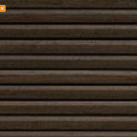
Olemme muuttamassa! Lisätietoa löydät
täältä!
Muurattu piippu
Muurattu piippu on perinteinen ja arvostettu
hormiratkaisu, joka yhdistää kestävyyden, toimivuuden
ja visuaalisen arvokkuuden. Se rakentuu tiilestä,
harkoista tai luonnonkivestä, ja sen massa sitoo
lämpöä sekä stabiloi veden höyryjen ja savukaasujen
poistoprosessin tarjoten tasaisen vedon. Muurattu
piippu sopii erinomaisesti takkoihin, uuneihin ja muihin
tulisijoihin, joissa halutaan yhdistää tehokas palaminen
ja pitkäikäinen rakenne.