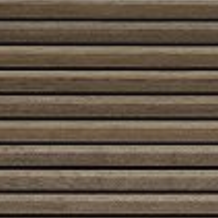
Austroflamm 120×45 S
5680,00
€
Austroflamm 38x38x57 K
2600,00
€