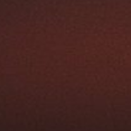
Austroflamm 65K aquaHEAT
4670,00
€