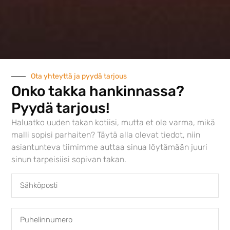
Austroflamm 65×57 S
4282,00
€
Ota yhteyttä ja pyydä tarjous
Onko takka hankinnassa?
Pyydä tarjous!
Haluatko uuden takan kotiisi, mutta et ole varma, mikä
malli sopisi parhaiten? Täytä alla olevat tiedot, niin
asiantunteva tiimimme auttaa sinua löytämään juuri
sinun tarpeisiisi sopivan takan.
Austroflamm 69x49x57 S
4950,00
€