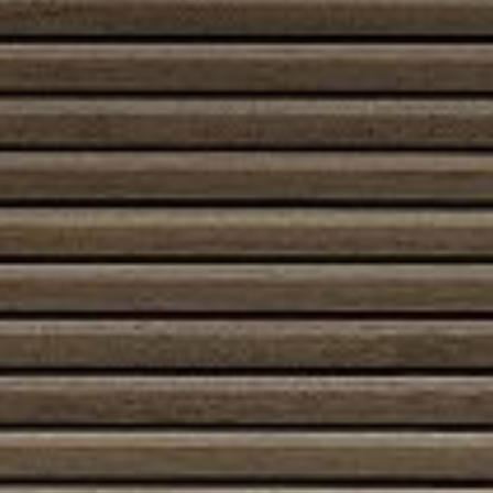
Etusivu
/
Kauppa
/ Tuotteet avainsanalla “Muurattu
piippu”