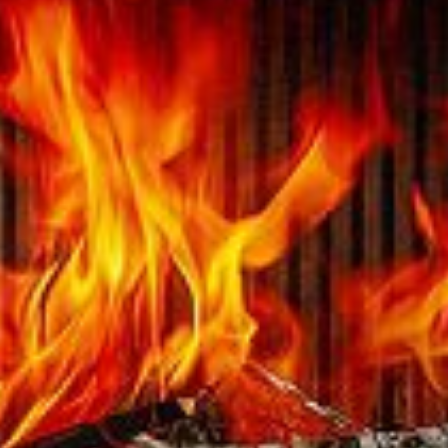
Austroflamm 48x51x51 S3
5140,00
€