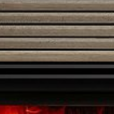
Austroflamm 45x51K II
2520,00
€