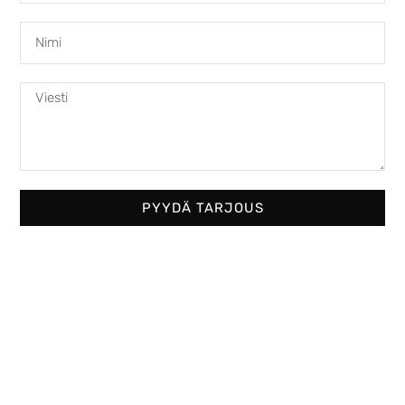
PYYDÄ TARJOUS
Austroflamm 75x39K
2810,00
€