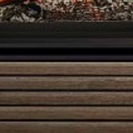
Austroflamm 55x55x51K
3495,00
€
Austroflamm 55x57K
2635,00
€