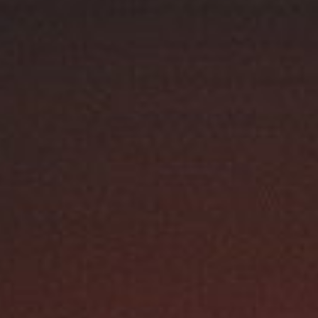
Austroflamm 64x33x51 S3
4960,00
€