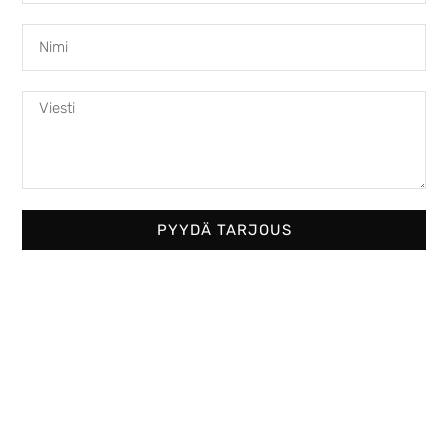
PYYDÄ TARJOUS
Austroflamm Heidi Back 2.0
3970,00
€