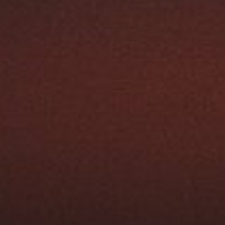
Austroflamm Flok 2.0
2328,00
€