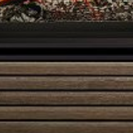
Austroflamm Clou Compact Cook
3490,00
€
Austroflamm Clou Xtra 2.0
4530,00
€