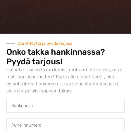
Austroflamm Fynn Xtra
4180,00
€
Ota yhteyttä ja pyydä tarjous
Onko takka hankinnassa?
Pyydä tarjous!
Haluatko uuden takan kotiisi, mutta et ole varma, mikä
malli sopisi parhaiten? Täytä alla olevat tiedot, niin
asiantunteva tiimimme auttaa sinua löytämään juuri
sinun tarpeisiisi sopivan takan.
Austroflamm G1
980,00
€
–
1040,00
€