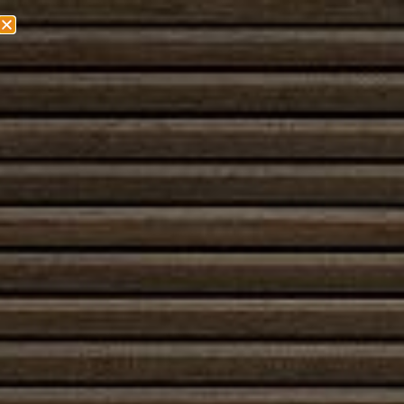
Olemme muuttamassa! Lisätietoa löydät
täältä!
Muurattu piippu
Muurattu piippu on perinteinen ja arvostettu
hormiratkaisu, joka yhdistää kestävyyden, toimivuuden
ja visuaalisen arvokkuuden. Se rakentuu tiilestä,
harkoista tai luonnonkivestä, ja sen massa sitoo
lämpöä sekä stabiloi veden höyryjen ja savukaasujen
poistoprosessin tarjoten tasaisen vedon. Muurattu
piippu sopii erinomaisesti takkoihin, uuneihin ja muihin
tulisijoihin, joissa halutaan yhdistää tehokas palaminen
ja pitkäikäinen rakenne.