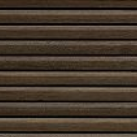
Hyvin suunniteltu piippu parantaa palamisen
tehokkuutta: oikeanlainen veto tukee puhtaan ja
hallitun liekin syntymistä, kun taas rakenteen massa
tasoittaa lämpötilan heilahteluja niin piipussa kuin
tulisijassakin. Muurattu piippu voidaan integroida osaksi
arkkitehtuurisesti vahvaa kokonaisuutta – sen ulkoasu
muokkautuu joko rustiikiksi kodin keskukseksi tai
hillityksi osaksi modernia sisustusta.’
Muurattu piippu on pitkäaikainen investointi: se kestää
aikaa, korjattavissa ja sopii sekä uudisrakentamiseen
että saneeraukseen. Se ei pelkästään johda
savukaasuja pois tehokkaasti, vaan täydentää tulisijaa
lämmönvarausominaisuudellaan ja tekee
lämmityskokemuksesta vakaamman ja
miellyttävämmän. Valitsemalla muuratun piipun saat
yhdistelmän perinteistä laatua ja modernia
käyttömukavuutta.