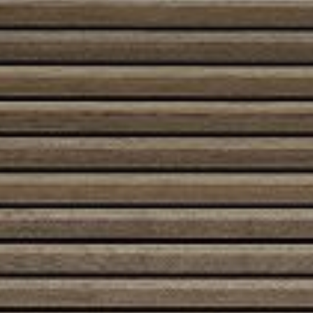
Austroflamm 80×64 SII
5820,00
€
Austroflamm 89x49x45 S
5251,00
€