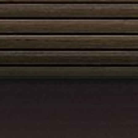
Austroflamm Clou Xtra Back
5150,00
€