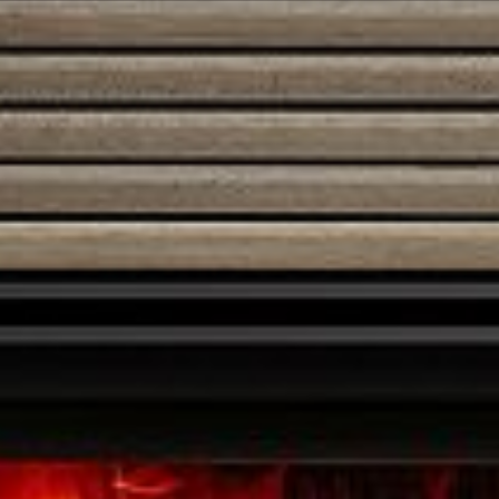
Austroflamm 97×45 S
5480,00
€