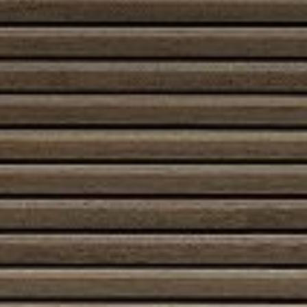
Etusivu
/
Kauppa
/
Tuotteet avainsanalla “Muurattu
piippu”
/ Sivu 2