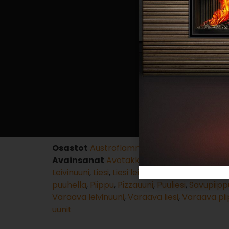
Osastot
Austroflamm
,
Kiertoilmasydän
,
Kie
Avainsanat
Avotakka
,
Biotakka
,
Haudutusu
Leivinuuni
,
Liesi
,
Liesi leivinuuni
,
Metallipiippu
,
M
puuhella
,
Piippu
,
Pizzauuni
,
Puuliesi
,
Savupiipp
Varaava leivinuuni
,
Varaava liesi
,
Varaava pi
uunit