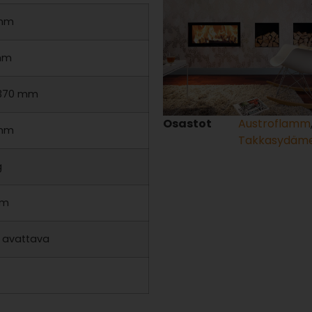
mm
mm
1370 mm
Osastot
Austroflamm
mm
Takkasydäm
g
mm
/ avattava