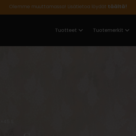
Olemme muuttamassa! Lisätietoa löydät
täältä!
Tuotteet
Tuotemerkit
7×45 S