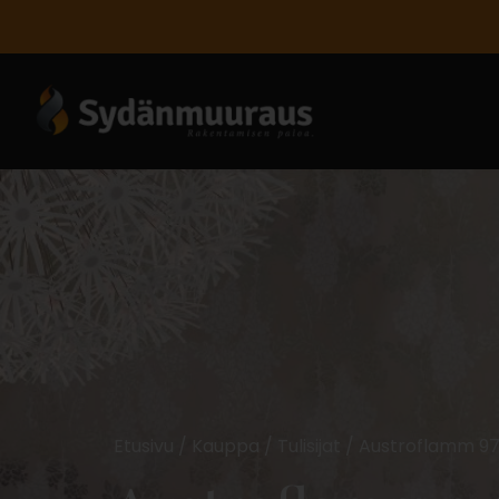
Etusivu
/
Kauppa
/
Tulisijat
/ Austroflamm 9