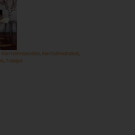
,
Kiertoilmasydän
,
Kiertoilmatakat
,
et
,
Tulisijat