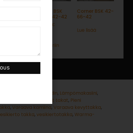
t BKH 42-98
Brunner BSK
Corner BSK 42-
Eck 42-42-42
66-42
lisää
5900,00
€
Lue lisää
Lisää
ostoskoriin
Lue lisää
JOUS
at takat
,
Lämmönvaihdin
,
Lämpömakasiini
,
tin
,
Pellettitakka
,
Pienet takat
,
Pieni
akka
,
Varaava kamiina
,
Varaava kevyttakka
,
esikierto takka
,
vesikiertotakka
,
Warma-