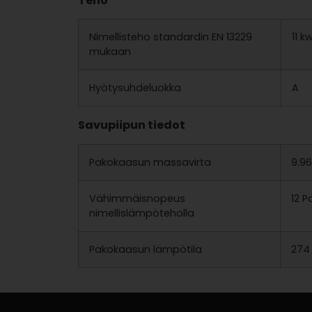
Teho
Nimellisteho standardin EN 13229
11 k
mukaan
Hyötysuhdeluokka
A
Savupiipun tiedot
Pakokaasun massavirta
9.96
Vähimmäisnopeus
12 P
nimellislämpöteholla
Pakokaasun lämpötila
274