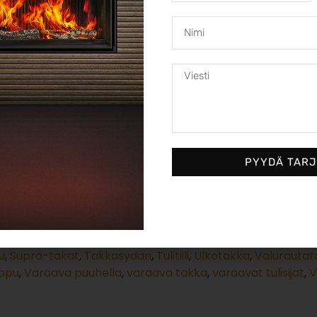
Brunner BSK
Fla
flach 42-42
Lue 
5320,00
€
Lisää
ostoskoriin
PYYDÄ TAR
rtoilmatakat
,
Takkasydämet
,
Tulisijat
uni
,
Hohkakivipiippu
,
Kesäkeittiötakka
,
Kivitakka
,
Laadukka
uurattu avotakka
,
Muurattu piippu
,
Nunnauuni
,
Pellettipol
u
,
Supra-takat
,
Takkasydän
,
Tulitiili
,
Ulkotakka
,
Valurautat
ippu
,
Varaava puuhella
,
varaava takka
,
varaavat tulisijat
,
V