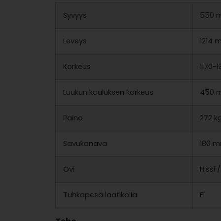
Syvyys
550 
Leveys
1214 
Korkeus
1170-
Luukun kauluksen korkeus
450 
Paino
272 k
Savukanava
180 
Ovi
Hissi 
Tuhkapesä laatikolla
Ei