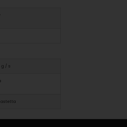
w
 g / s
a
 astetta