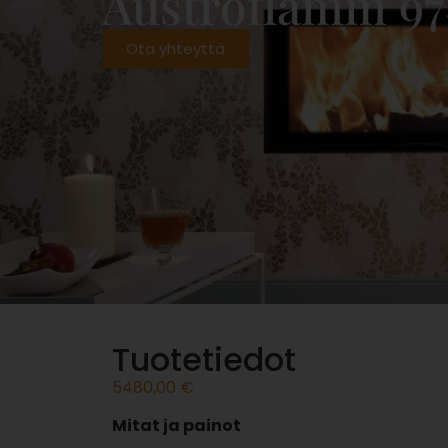
Austroflamm 97
Ota yhteyttä
Tuotetiedot
5480,00
€
Mitat ja painot