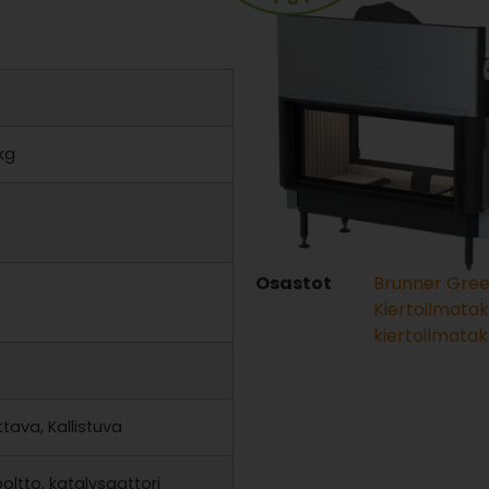
kg
Osastot
Brunner Gre
Kiertoilmata
kiertoilmatak
tava, Kallistuva
oltto, katalysaattori