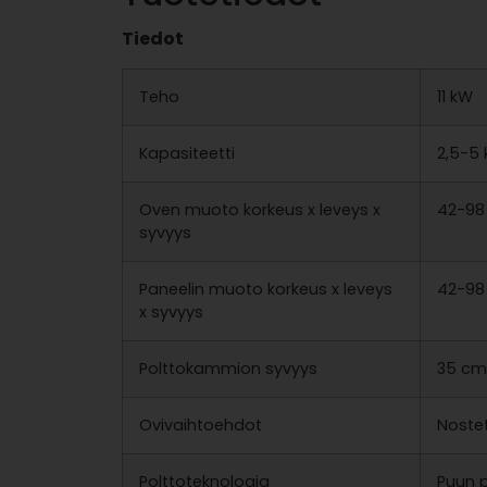
Tiedot
Teho
11 kW
Kapasiteetti
2,5-5 
Oven muoto korkeus x leveys x
42-98
syvyys
Paneelin muoto korkeus x leveys
42-98
x syvyys
Polttokammion syvyys
35 cm
Ovivaihtoehdot
Nostet
Polttoteknologia
Puun p