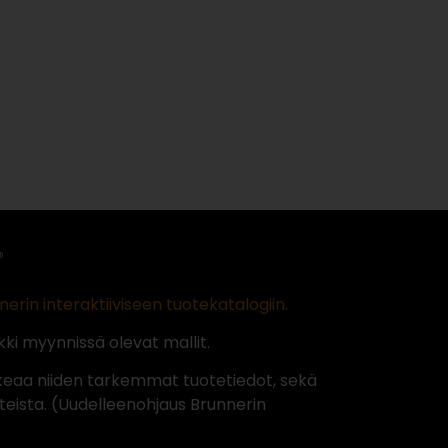
nerin interaktiiviseen tuotekatalogiin.
ki myynnissä olevat mallit.
keaa niiden tarkemmat tuotetiedot, sekä
teista. (Uudelleenohjaus Brunnerin