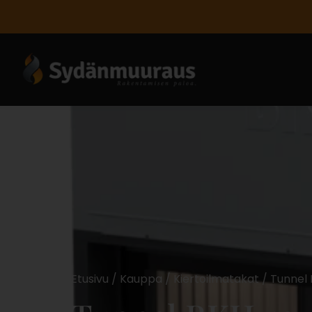
Etusivu
/
Kauppa
/
Kiertoilmatakat
/ Tunnel