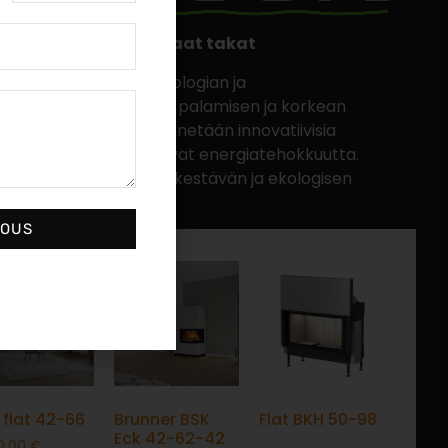
set ja energiatehokkaat takat
stävät modernin teknologian ja
 tarjoten puhtaamman palamisen ja korkean
vissa takoissa hyödynnetään innovatiivisia
ät päästöjä ja parantavat energiatehokkuutta.
en valinta, kun haluat kestävän ja ekologisen
JOUS
 flat 42-66
Brunner BSK
Flat BKH 50-98
Eck 42-62-42
0,00
€