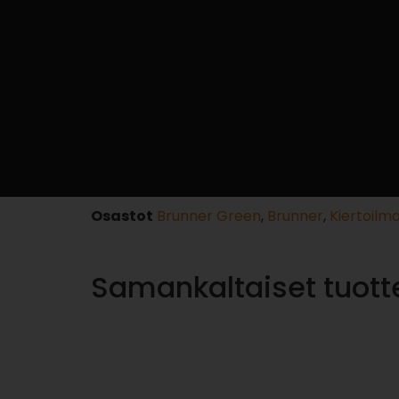
Osastot
Brunner Green
,
Brunner
,
Kiertoilm
Samankaltaiset tuott