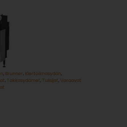
en
,
Brunner
,
Kiertoilmasydän
,
kat
,
Takkasydämet
,
Tulisijat
,
Varaavat
at