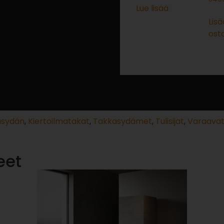
Lue lisää
Lisä
osto
asydän
,
Kiertoilmatakat
,
Takkasydämet
,
Tulisijat
,
Varaavat
eet