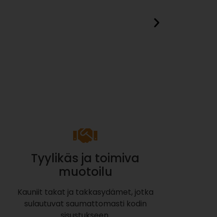
Eck BSK 42
5580,00
€
Tyylikäs ja toimiva
muotoilu
Kauniit takat ja takkasydämet, jotka
sulautuvat saumattomasti kodin
sisustukseen.