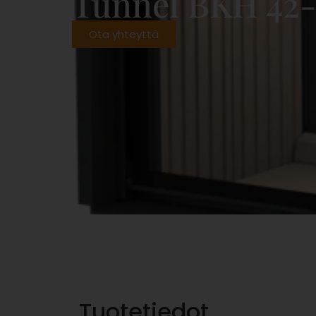
Tunnel BKH 42
Ota yhteyttä
Tuotetiedot