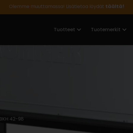
Olemme muuttamassa! Lisätietoa löydät
täältä!
Tuotteet
Tuotemerkit
 BKH 42-98