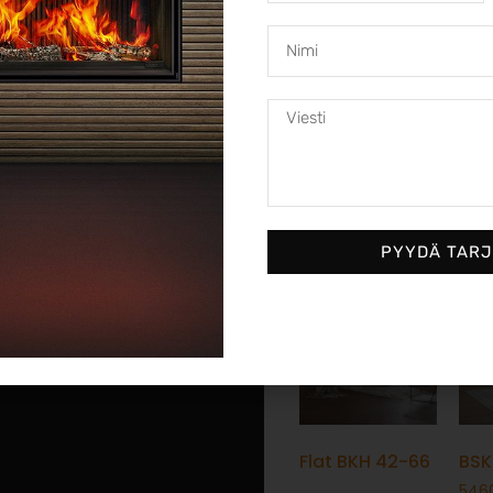
Brunner Green – Ekologi
Brunner Green -takat yhdi
ympäristöystävällisyyden
hyötysuhteen. Näissä varaa
ratkaisuja, jotka vähentäv
Brunner Green on täydellin
lämmönlähteen kotiisi!
PYYDÄ TAR
Flat BKH 42-66
BSK
546