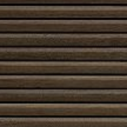
Back 2.0
Ota yhteyttä
Tuotetiedot
3970,00
€
Mitat ja painot