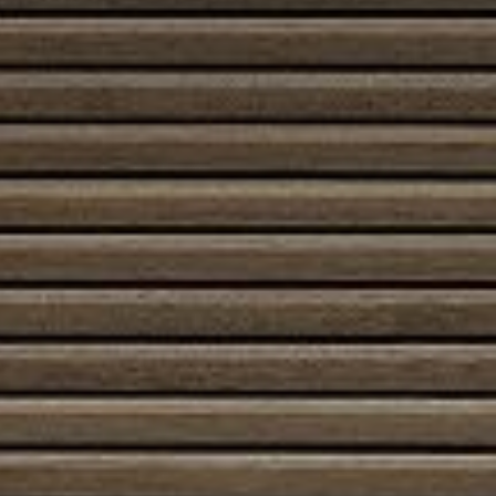
Teräsvaipalla (STM)
1074 x 620 x 405
Tulipesä
355 x 418 x 270
Paino STM
168 kg
Savukanavat
ø 130 mm
Savupiipun ulostulo
päältä ja takaa
Tuhkapesä laatikolla
kyllä
Teho
Nimellislämpöteho standardin
7,5 kW
EN 13240 mukaan