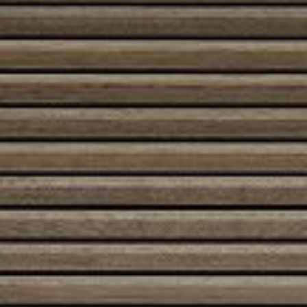
Min / Max lämmitysteho
3,5 / 9 kW
Huoneen
82 – 210 m3
lämmityskapasiteetti
(riippuen talon eristyksestä)
Lämmönsäilytysjärjestelmä
HMS saatavilla
Savupiipun tiedot
Pakokaasun massavirta
6,3 g / s
Vähimmäisnopeus
12 Pa
nimellislämpöteholla
0,8 kertaa
10 Pa
nimellislämpöteho