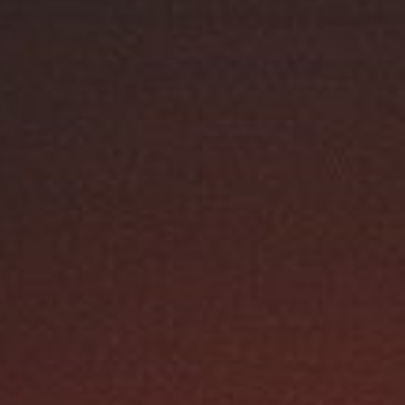
Osastot
Austroflamm
,
Kamiinat
,
Kevyttakat
,
Liedet
,
Tulisijat
,
Varaavat