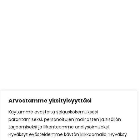
Varaavat kiertoilmatakat
Varaavat takat
varustellun
Tarjoukset
Brunner
Brunner Green
Austroflamm
Barbasbellfires
Härmä Air
Arvostamme yksityisyyttäsi
Siro Prime
Käytämme evästeitä selauskokemuksesi
Siro Unique
parantamiseksi, personoitujen mainosten ja sisällön
tarjoamiseksi ja liikenteemme analysoimiseksi.
Kotisivut yritykselle
tuottaa ja ylläpitää
DigiSilta
Hyväksyt evästeidemme käytön klikkaamalla ”Hyväksy
Oy