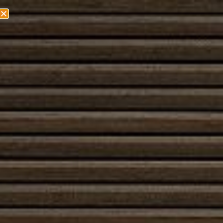
Olemme muuttamassa! Lisätietoa löydät
täältä!
Etusivu
/
Kauppa
/
Liedet
/ Austroflamm Heidi Back 2.0
Austroflamm Heidi