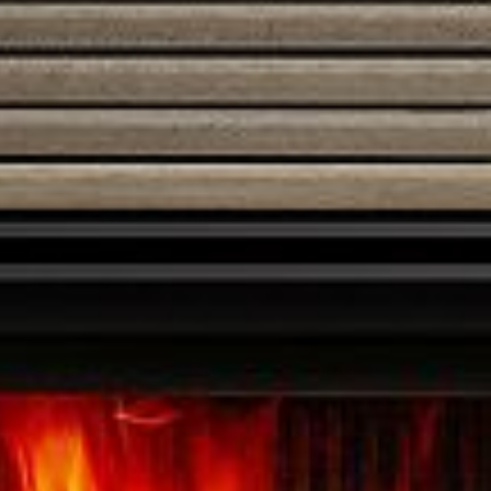
pakokaasun lämpötila
260 ° C