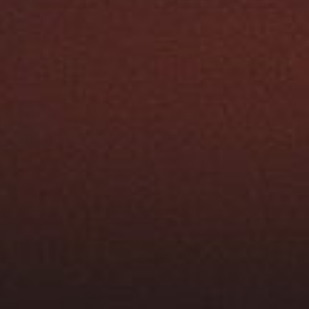
kiertoilmatakat
Brunner Green –
Ekologiset ja
energiatehokkaat
takat
Brunner Green -takat
yhdistävät modernin
teknologian ja
ympäristöystävällisyyden
tarjoten puhtaamman
palamisen ja korkean
hyötysuhteen. Näissä