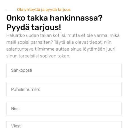
varaavissa takoissa
hyödynnetään
Ota yhteyttä ja pyydä tarjous
innovatiivisia
Onko takka hankinnassa?
ratkaisuja, jotka
Pyydä tarjous!
vähentävät päästöjä
ja parantavat
Haluatko uuden takan kotiisi, mutta et ole varma, mikä
energiatehokkuutta.
malli sopisi parhaiten? Täytä alla olevat tiedot, niin
Brunner Green on
asiantunteva tiimimme auttaa sinua löytämään juuri
täydellinen valinta,
sinun tarpeisiisi sopivan takan.
kun haluat kestävän ja
ekologisen
lämmönlähteen
kotiisi!
Flat
Flat