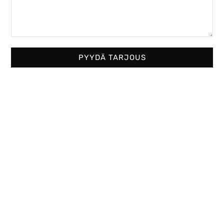
BKH
BSK
42-50
42-66
Lue
Lue
lisää
lisää
PYYDÄ TARJOUS
Tunnel
Corner
BKH
BKH
50-98
42-
66-42
Lue
Lue
lisää
lisää
Lue lisää