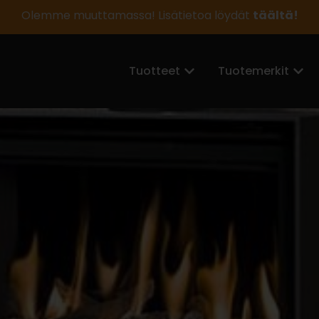
Olemme muuttamassa! Lisätietoa löydät
täältä!
Tuotteet
Tuotemerkit