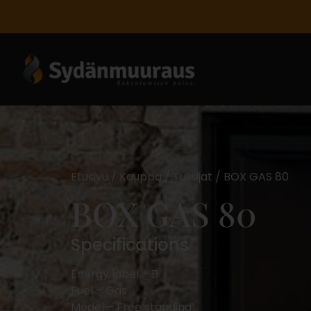
Etusivu
/
Kauppa
/
Tulisijat
/ BOX GAS 80
BOX GAS 80
Specifications
Energy label –
B
Fuel –
Gas
Model –
Free standing