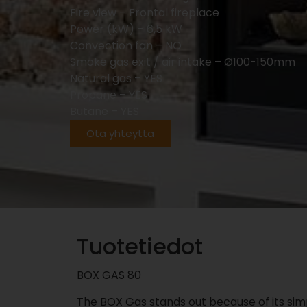
Fire view –
Frontal fireplace
Power (kW) –
6,5 kW
Convection fan –
NO
Smoke gas exit / air intake –
Ø100-150mm
Natural gas –
YES
Propane –
YES
Butane –
YES
Ota yhteyttä
Tuotetiedot
BOX GAS 80
The BOX Gas stands out because of its simp