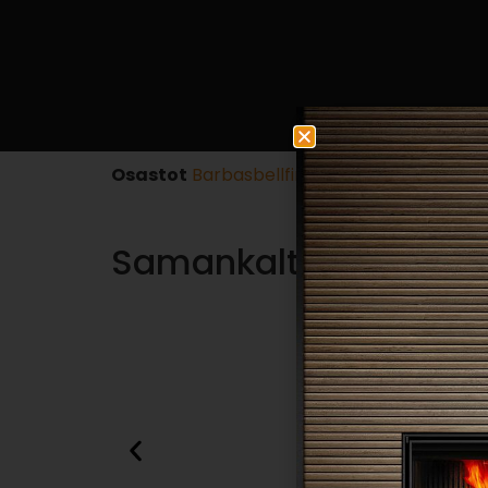
Osastot
Barbasbellfires
,
Kaasutakat
,
Tulisij
Samankaltaiset tuott