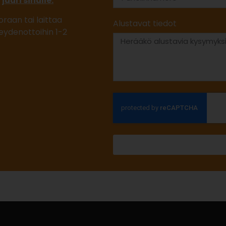
n
juuri sinulle.
oraan tai laittaa
Alustavat tiedot
eydenottoihin 1-2