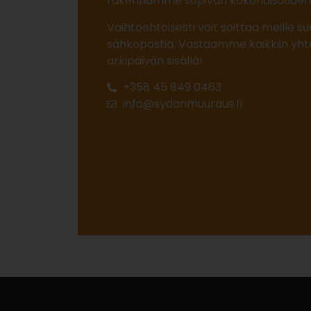
rakennamme sopivan kokonaisuude
Vaihtoehtoisesti voit soittaa meille su
sähköpostia.
Vastaamme kaikkiin yht
arkipäivän sisällä!
+358 45 849 0463
info@sydanmuuraus.fi