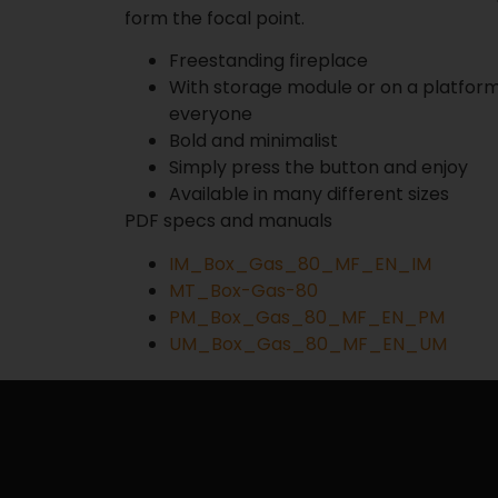
form the focal point.
Freestanding fireplace
With storage module or on a platform
everyone
Bold and minimalist
Simply press the button and enjoy
Available in many different sizes
PDF specs and manuals
IM_Box_Gas_80_MF_EN_IM
MT_Box-Gas-80
PM_Box_Gas_80_MF_EN_PM
UM_Box_Gas_80_MF_EN_UM