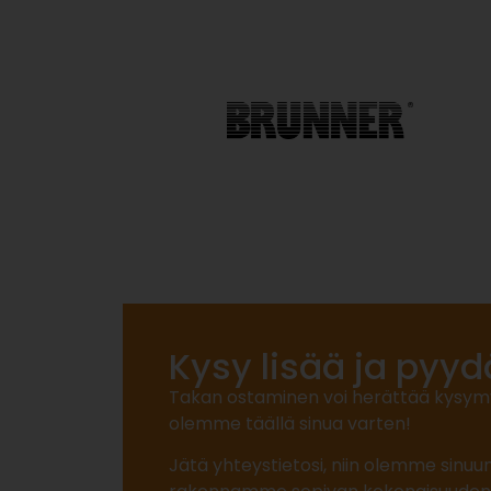
Kysy lisää ja pyyd
Takan ostaminen voi herättää kysymyksi
olemme täällä sinua varten!
Jätä yhteystietosi, niin olemme sinuu