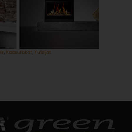
es
,
Kaasutakat
,
Tulisijat