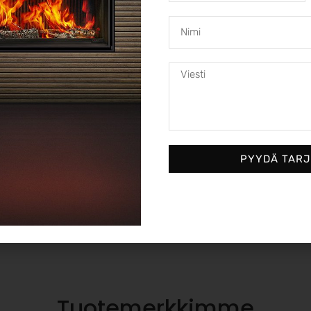
PYYDÄ TAR
Energiaa säästävät ratkaisut
Nykyaikaiset takat ja takkasydämet ovat suunniteltu
tarjoamaan korkean hyötysuhteen ja vähäisen
päästötason.
Tuotemerkkimme