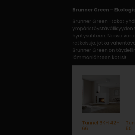
Brunner Green – Ekologi
Brunner Green -takat yhdi
ympäristöystävällisyyden
hyötysuhteen. Näissä varaa
ratkaisuja, jotka vähentäv
Brunner Green on täydellin
lämmönlähteen kotiisi!
Tunnel BKH 42-
Tun
66
50