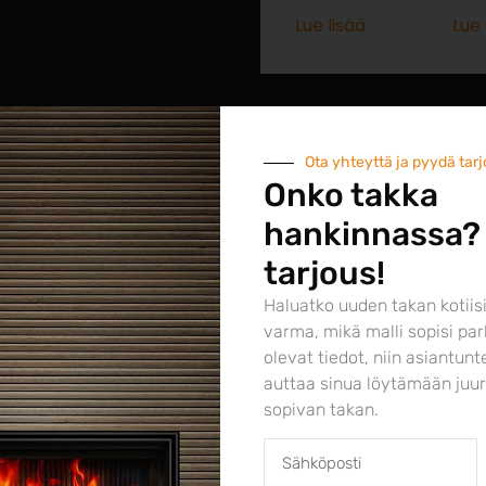
Lue lisää
Lue 
Ota yhteyttä ja pyydä tar
at
Onko takka
hankinnassa?
eet
tarjous!
Haluatko uuden takan kotiisi
varma, mikä malli sopisi par
olevat tiedot, niin asiantun
auttaa sinua löytämään juuri
sopivan takan.