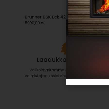
Brunner BSK Eck 42-42-42
5900,00
€
Laadukkaat merkit
Valikoimastamme löydät tunnettujen
valmistajien käsintehdyt ja kestävät takat.