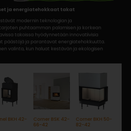
set ja energiatehokkaat takat
stävät modernin teknologian ja
 tarjoten puhtaamman palamisen ja korkean
vissa takoissa hyödynnetään innovatiivisia
ät päästöjä ja parantavat energiatehokkuutta.
en valinta, kun haluat kestävän ja ekologisen
nel BKH 42-
Corner BSK 42-
Corner BKH 50-
66-42
82-42