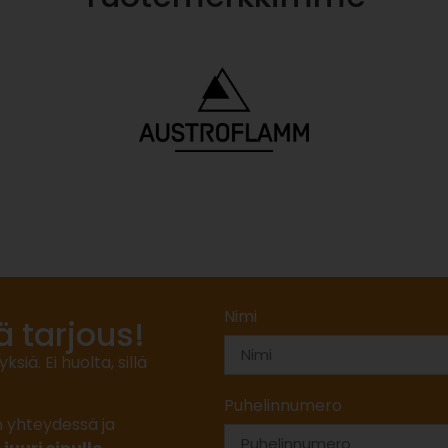
Nimi
ä tarjous!
ä. Ei huolta, sillä
Puhelinnumero
n yhteydessä ja