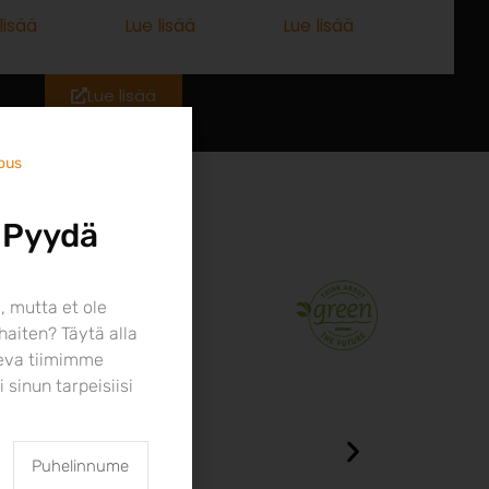
lisää
Lue lisää
Lue lisää
Lue lisää
jous
 Pyydä
, mutta et ole
haiten? Täytä alla
teva tiimimme
 sinun tarpeisiisi